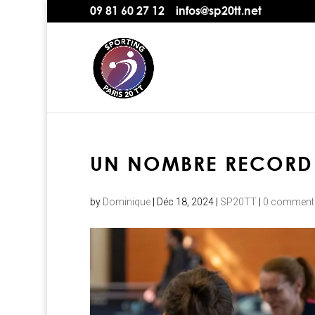
09 81 60 27 12
infos@sp20tt.net
UN NOMBRE RECORD
by
Dominique
|
Déc 18, 2024
|
SP20TT
|
0 comment