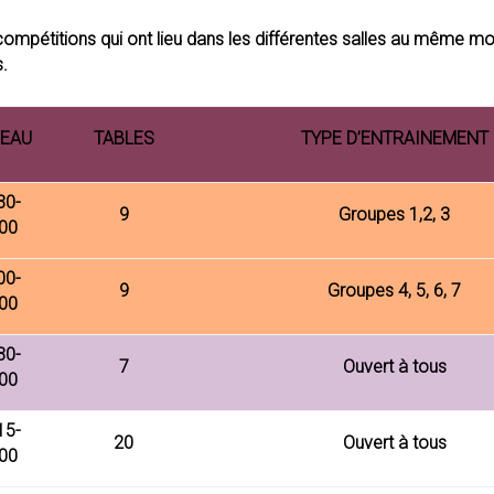
compétitions qui ont lieu dans les différentes salles au même 
.
EAU
TABLES
TYPE D’ENTRAINEMENT
30-
9
Groupes 1,2, 3
00
00-
9
Groupes 4, 5, 6, 7
00
30-
7
Ouvert à tous
00
15-
20
Ouvert à tous
00