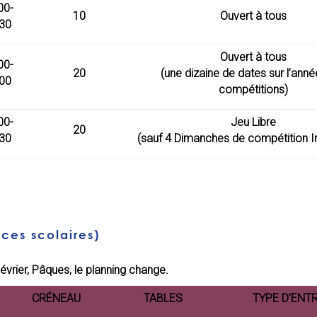
00-
10
Ouvert à tous
30
Ouvert à tous
00-
20
(une dizaine de dates sur l’anné
00
compétitions)
00-
Jeu Libre
20
30
(sauf 4 Dimanches de compétition In
ces scolaires)
évrier, Pâques, le planning change.
CRÉNEAU
TABLES
TYPE D’ENT