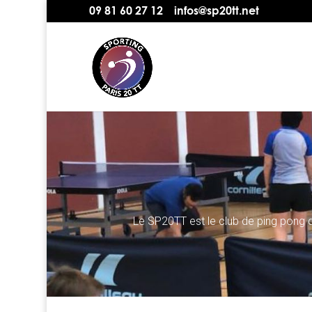
09 81 60 27 12
infos@sp20tt.net
Le SP20TT est le club de ping pong d