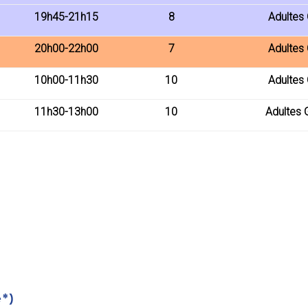
19h45-21h15
8
Adultes
20h00-22h00
7
Adultes
10h00-11h30
10
Adultes
11h30-13h00
10
Adultes 
e*)