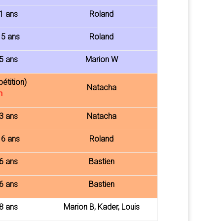
1 ans
Roland
15 ans
Roland
5 ans
Marion W
étition)
Natacha
n
3 ans
Natacha
16 ans
Roland
6 ans
Bastien
6 ans
Bastien
8 ans
Marion B, Kader, Louis