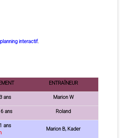
planning interactif
.
NEMENT
ENTRAÎNEUR
3 ans
Marion W
16 ans
Roland
1 ans
Marion B, Kader
n