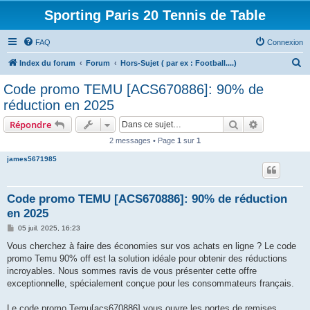
Sporting Paris 20 Tennis de Table
FAQ
Connexion
R
Index du forum
Forum
Hors-Sujet ( par ex : Football....)
e
Code promo TEMU [ACS670886]: 90% de
c
réduction en 2025
h
Rechercher
Recherche 
Répondre
e
2 messages • Page
1
sur
1
r
james5671985
c
h
e
Code promo TEMU [ACS670886]: 90% de réduction
en 2025
r
M
05 juil. 2025, 16:23
e
s
Vous cherchez à faire des économies sur vos achats en ligne ? Le code
s
promo Temu 90% off est la solution idéale pour obtenir des réductions
a
g
incroyables. Nous sommes ravis de vous présenter cette offre
e
exceptionnelle, spécialement conçue pour les consommateurs français.
Le code promo Temu[acs670886] vous ouvre les portes de remises