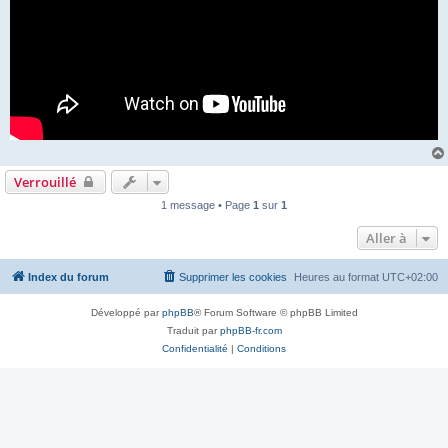
Verrouillé
1 message • Page
1
sur
1
Aller à
Index du forum
Supprimer les cookies
Heures au format
UTC+02:00
Développé par
phpBB
® Forum Software © phpBB Limited
Traduit par
phpBB-fr.com
Confidentialité
|
Conditions