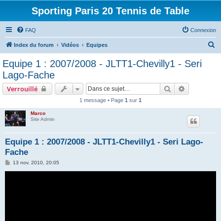
Sporting Paris 20 Tennis de Table
FAQ
Connexion
R
Index du forum
Vidéos
Equipes
e
Equipe 1 : 2007/2008 - JLTT1-Chevilly1 - Seri
c
Lago-Fache
h
Rechercher
Recherche 
Verrouillé
e
1 message • Page
1
sur
1
r
Marco
c
Site Admin
h
e
Equipe 1 : 2007/2008 - JLTT1-Chevilly1 - Seri Lago-
Fache
r
M
13 nov. 2010, 20:05
e
s
s
a
g
e