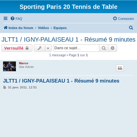
Sporting Paris 20 Tennis de Table
FAQ
Connexion
R
Index du forum
Vidéos
Equipes
e
JLTT1 / IGNY-PALAISEAU 1 - Résumé 9 minutes
c
Rechercher
Recherche 
Verrouillé
h
1 message • Page
1
sur
1
e
Marco
r
Site Admin
c
h
JLTT1 / IGNY-PALAISEAU 1 - Résumé 9 minutes
e
M
31 janv. 2011, 12:51
e
r
s
s
a
g
e