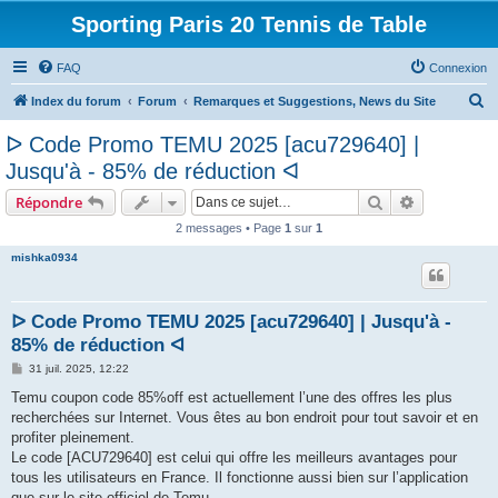
Sporting Paris 20 Tennis de Table
FAQ
Connexion
R
Index du forum
Forum
Remarques et Suggestions, News du Site
e
ᐅ Code Promo TEMU 2025 [acu729640] |
c
Jusqu'à - 85% de réduction ᐊ
h
Rechercher
Recherche 
Répondre
e
2 messages • Page
1
sur
1
r
mishka0934
c
h
e
ᐅ Code Promo TEMU 2025 [acu729640] | Jusqu'à -
r
85% de réduction ᐊ
M
31 juil. 2025, 12:22
e
s
Temu coupon code 85%off est actuellement l’une des offres les plus
s
recherchées sur Internet. Vous êtes au bon endroit pour tout savoir et en
a
g
profiter pleinement.
e
Le code [ACU729640] est celui qui offre les meilleurs avantages pour
tous les utilisateurs en France. Il fonctionne aussi bien sur l’application
que sur le site officiel de Temu.