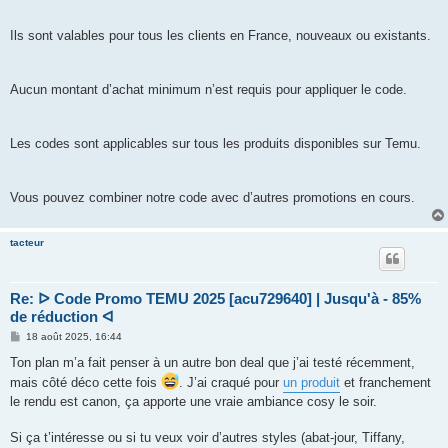
Ils sont valables pour tous les clients en France, nouveaux ou existants.
Aucun montant d’achat minimum n’est requis pour appliquer le code.
Les codes sont applicables sur tous les produits disponibles sur Temu.
Vous pouvez combiner notre code avec d’autres promotions en cours.
tacteur
Re: ᐅ Code Promo TEMU 2025 [acu729640] | Jusqu'à - 85%
de réduction ᐊ
M
18 août 2025, 16:44
e
s
Ton plan m’a fait penser à un autre bon deal que j’ai testé récemment,
s
mais côté déco cette fois
. J’ai craqué pour
un produit
et franchement
a
g
le rendu est canon, ça apporte une vraie ambiance cosy le soir.
e
Si ça t’intéresse ou si tu veux voir d’autres styles (abat-jour, Tiffany,