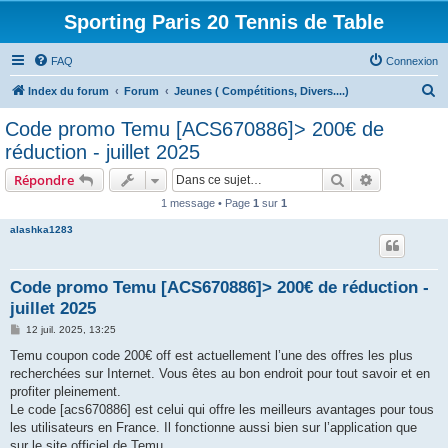
Sporting Paris 20 Tennis de Table
FAQ
Connexion
R
Index du forum
Forum
Jeunes ( Compétitions, Divers....)
e
Code promo Temu [ACS670886]> 200€ de
c
réduction - juillet 2025
h
Rechercher
Recherche 
Répondre
e
1 message • Page
1
sur
1
r
alashka1283
c
h
e
Code promo Temu [ACS670886]> 200€ de réduction -
juillet 2025
r
M
12 juil. 2025, 13:25
e
s
Temu coupon code 200€ off est actuellement l’une des offres les plus
s
recherchées sur Internet. Vous êtes au bon endroit pour tout savoir et en
a
g
profiter pleinement.
e
Le code [acs670886] est celui qui offre les meilleurs avantages pour tous
les utilisateurs en France. Il fonctionne aussi bien sur l’application que
sur le site officiel de Temu.