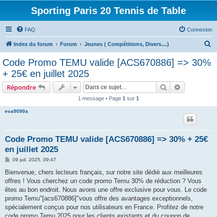
Sporting Paris 20 Tennis de Table
FAQ
Connexion
R
Index du forum
Forum
Jeunes ( Compétitions, Divers....)
e
Code Promo TEMU valide [ACS670886] => 30%
c
+ 25€ en juillet 2025
h
Rechercher
Recherche 
Répondre
e
1 message • Page
1
sur
1
r
eva9090a
c
h
e
Code Promo TEMU valide [ACS670886] => 30% + 25€
en juillet 2025
r
M
09 juil. 2025, 09:47
e
s
Bienvenue, chers lecteurs français, sur notre site dédié aux meilleures
s
offres ! Vous cherchez un code promo Temu 30% de réduction ? Vous
a
g
êtes au bon endroit. Nous avons une offre exclusive pour vous. Le code
e
promo Temu"[acs670886]"vous offre des avantages exceptionnels,
spécialement conçus pour nos utilisateurs en France. Profitez de notre
code promo Temu 2025 pour les clients existants et du coupon de