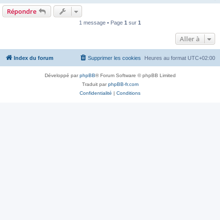
Répondre
1 message • Page
1
sur
1
Aller à
Index du forum
Supprimer les cookies
Heures au format
UTC+02:00
Développé par
phpBB
® Forum Software © phpBB Limited
Traduit par
phpBB-fr.com
Confidentialité
|
Conditions