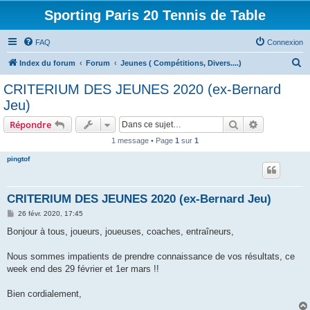
Sporting Paris 20 Tennis de Table
FAQ
Connexion
R
Index du forum
Forum
Jeunes ( Compétitions, Divers....)
e
CRITERIUM DES JEUNES 2020 (ex-Bernard
c
Jeu)
h
Rechercher
Recherche 
Répondre
e
1 message • Page
1
sur
1
r
pingtof
c
h
e
CRITERIUM DES JEUNES 2020 (ex-Bernard Jeu)
r
M
26 févr. 2020, 17:45
e
s
Bonjour à tous, joueurs, joueuses, coaches, entraîneurs,
s
a
g
Nous sommes impatients de prendre connaissance de vos résultats, ce
e
week end des 29 février et 1er mars !!
Bien cordialement,