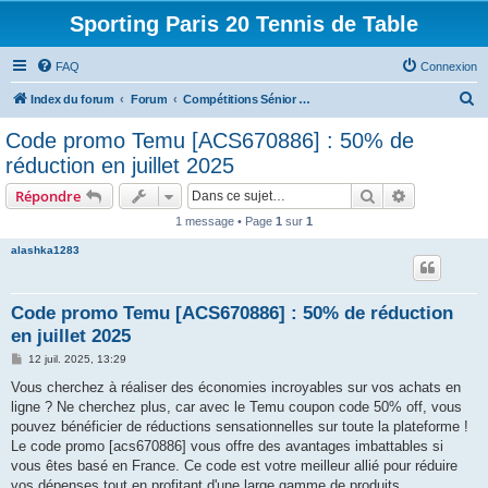
Sporting Paris 20 Tennis de Table
FAQ
Connexion
R
Index du forum
Forum
Compétitions Sénior ( Equipes, Indivs, Tournois )
e
Code promo Temu [ACS670886] : 50% de
c
réduction en juillet 2025
h
Rechercher
Recherche 
Répondre
e
1 message • Page
1
sur
1
r
alashka1283
c
h
e
Code promo Temu [ACS670886] : 50% de réduction
en juillet 2025
r
M
12 juil. 2025, 13:29
e
s
Vous cherchez à réaliser des économies incroyables sur vos achats en
s
ligne ? Ne cherchez plus, car avec le Temu coupon code 50% off, vous
a
g
pouvez bénéficier de réductions sensationnelles sur toute la plateforme !
e
Le code promo [acs670886] vous offre des avantages imbattables si
vous êtes basé en France. Ce code est votre meilleur allié pour réduire
vos dépenses tout en profitant d'une large gamme de produits.