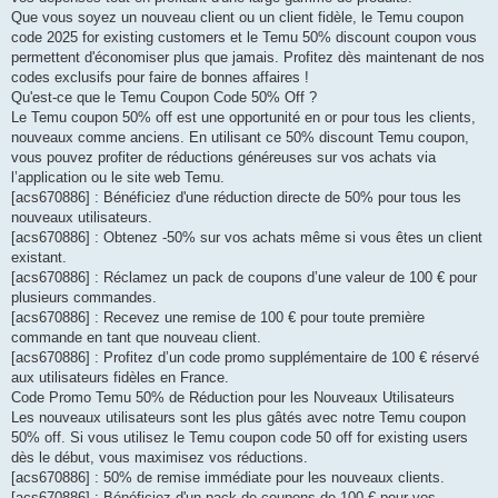
Que vous soyez un nouveau client ou un client fidèle, le Temu coupon
code 2025 for existing customers et le Temu 50% discount coupon vous
permettent d'économiser plus que jamais. Profitez dès maintenant de nos
codes exclusifs pour faire de bonnes affaires !
Qu'est-ce que le Temu Coupon Code 50% Off ?
Le Temu coupon 50% off est une opportunité en or pour tous les clients,
nouveaux comme anciens. En utilisant ce 50% discount Temu coupon,
vous pouvez profiter de réductions généreuses sur vos achats via
l’application ou le site web Temu.
[acs670886] : Bénéficiez d'une réduction directe de 50% pour tous les
nouveaux utilisateurs.
[acs670886] : Obtenez -50% sur vos achats même si vous êtes un client
existant.
[acs670886] : Réclamez un pack de coupons d’une valeur de 100 € pour
plusieurs commandes.
[acs670886] : Recevez une remise de 100 € pour toute première
commande en tant que nouveau client.
[acs670886] : Profitez d’un code promo supplémentaire de 100 € réservé
aux utilisateurs fidèles en France.
Code Promo Temu 50% de Réduction pour les Nouveaux Utilisateurs
Les nouveaux utilisateurs sont les plus gâtés avec notre Temu coupon
50% off. Si vous utilisez le Temu coupon code 50 off for existing users
dès le début, vous maximisez vos réductions.
[acs670886] : 50% de remise immédiate pour les nouveaux clients.
[acs670886] : Bénéficiez d'un pack de coupons de 100 € pour vos