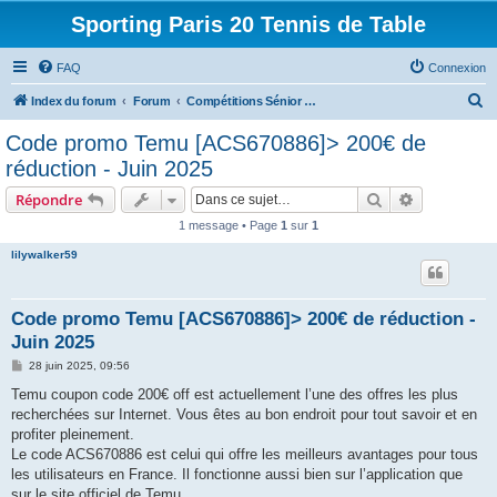
Sporting Paris 20 Tennis de Table
FAQ
Connexion
R
Index du forum
Forum
Compétitions Sénior ( Equipes, Indivs, Tournois )
e
Code promo Temu [ACS670886]> 200€ de
c
réduction - Juin 2025
h
Rechercher
Recherche 
Répondre
e
1 message • Page
1
sur
1
r
lilywalker59
c
h
e
Code promo Temu [ACS670886]> 200€ de réduction -
Juin 2025
r
M
28 juin 2025, 09:56
e
s
Temu coupon code 200€ off est actuellement l’une des offres les plus
s
recherchées sur Internet. Vous êtes au bon endroit pour tout savoir et en
a
g
profiter pleinement.
e
Le code ACS670886 est celui qui offre les meilleurs avantages pour tous
les utilisateurs en France. Il fonctionne aussi bien sur l’application que
sur le site officiel de Temu.