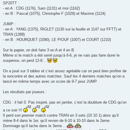
SP20TT :
- en A : CDG (1176), Sam (1131) et moi (1162)
- en B : Pascal (1075), Christophe F (1029) et Maxime (1124)
JUMP :
- en A : YANG (1375), RIGLET (1130 sur la feuille et 1147 sur FFTT) et
TRAN (1288)
- en B : HOURQUET (1090), LE PIOUF (1007) et COURT (1210)
Sur le papier, on doit faire 3 en A et 4 en B.
Même si le match a été serré jusqu’à 6-6, je ne vais pas faire durer le
suspense, on perd 12-8…
On a joué sur 3 tables et c’est assez agréable car on peut bien profiter de
la rencontre et des autres matches. Sauf les 4 derniers matches qu’on a
lancé en même temps avec un score de 9-7 pour JUMP.
Les résultats par joueurs :
CDG : il fait 0. Pas inspiré, pas en jambe, c’est la doublure de CDG qu’on
a ce soir !!!
Il perd son premier match contre TRAN en 3 sets (10 10 1) alors qu’il
mène 8-4 dans le 1er, qu’il revien de 6-10 à 10-10 dans le 2eme.
Dommage qu’il lache dans le 3eme…