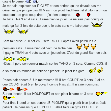
gagné le 5eme.
Je me fais exploser par RIGLET et son antitop qui ne devrait pas me
gêner vu que je tope pas !!! Mais mon picot l’indifférait et il pilonnait mon
coup droit de gros coup droit… j’ai rien compris.
Je bats TRAN en 4 sets. J’aime bien le jouer. Je ne sais pas pourquoi
mais ça fait 3 fois de suite que je le bats sans me faire peur.
Sam fait aussi 2. Il bat en 5 sets RIGLET après avoir perdu les 2
premiers sets. J’aime bien qd Sam ne lâche rien…
Il gagne TRAN en 4 sets avec un jeu solide. C’est du grand Sam ce soir.
Hélas, il perd son dernier match contre YANG en 3 sets. Comme CDG, il
a souffert en remise de service : prenez un picot les gars !!!
Pascal fait encore 3. Un métronome !!! Il bat COURT en 3 sets. J’ai cru
que COURT était 5 en le voyant contre Pascal…Il n’a rien compris.
Sur sa lancée, il bat HOURQUET et son picot bizarre en 3 sets.
Pour finir, il perd un set contre LE PLOUFF qui a plutôt bien joué et était
patient. Je pensais que LE PLOUFF allait faire un gros PLOUFF et