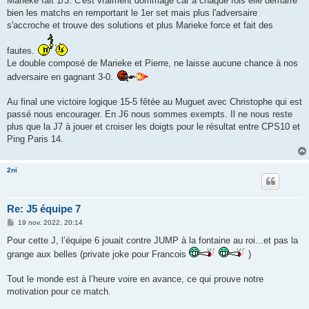
Marieke fait 1/3. C'est vraiment dommage car à chaque fois elle démarre
bien les matchs en remportant le 1er set mais plus l'adversaire
s'accroche et trouve des solutions et plus Marieke force et fait des
fautes.
Le double composé de Marieke et Pierre, ne laisse aucune chance à nos
adversaire en gagnant 3-0.
Au final une victoire logique 15-5 fêtée au Muguet avec Christophe qui est
passé nous encourager. En J6 nous sommes exempts. Il ne nous reste
plus que la J7 à jouer et croiser les doigts pour le résultat entre CPS10 et
Ping Paris 14.
2ni
Re: J5 équipe 7
M
19 nov. 2022, 20:14
e
s
Pour cette J, l’équipe 6 jouait contre JUMP à la fontaine au roi...et pas la
s
grange aux belles (private joke pour Francois
)
a
g
e
Tout le monde est à l’heure voire en avance, ce qui prouve notre
motivation pour ce match.