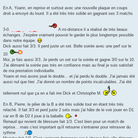
En A, Yoann, en reprise et surtout avec une nouvelle plaque en coups
droit a envoyé du lourd. Il a été très très solide en gagnant ses 3 matchs
3-0.
A mi-distance il a réalisé de très beaux
échanges. J'espère vraiment pouvoir le garder le plus longtemps possible
dans notre équipe.
Dick aussi fait 3/3. Il perd juste un set. Belle soirée avec une perf sur le
10.
Moi, je fais aussi 3/3. Je perds un set sur la soirée et gagne 3/0 sur le 10.
J'ai démarré la soirée pas très en confiance mais au final je suis satisfait
de ma prestation individuelle.
Yoann et moi avons joué le double... et j'ai perdu le double. J'ai jamais été
aussi nul que hier. J'ai donné un nombre de points incalculables. J'ai été
tellement nul que ça en a fait rire Dick et Christophe M.
En B, Pierre, le pilier de la B a été très solide tout en étant très très
relaché. Il fait 3/3 et perd juste 2 sets mais j'ai hâte de le voir jouer en D1
car en B de D2 il joue à la baballe.
Renaud qui revient de blessure fait 1/3. C'est bien pour un match de
reprise... mais c'est important qu'il retourne s'entrainer pour retrouver du
rythme