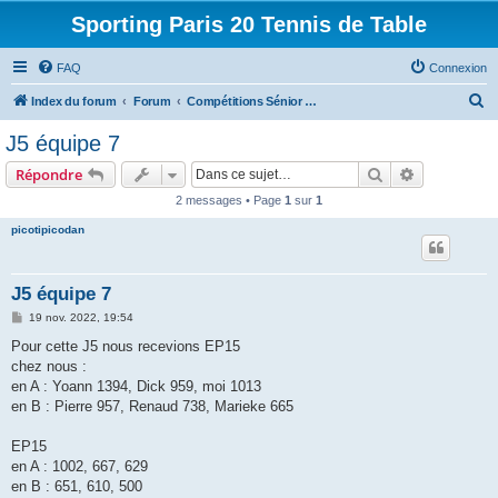
Sporting Paris 20 Tennis de Table
FAQ
Connexion
R
Index du forum
Forum
Compétitions Sénior ( Equipes, Indivs, Tournois )
e
J5 équipe 7
c
Rechercher
Recherche 
Répondre
h
2 messages • Page
1
sur
1
e
picotipicodan
r
c
h
J5 équipe 7
e
M
19 nov. 2022, 19:54
e
r
s
Pour cette J5 nous recevions EP15
s
chez nous :
a
g
en A : Yoann 1394, Dick 959, moi 1013
e
en B : Pierre 957, Renaud 738, Marieke 665
EP15
en A : 1002, 667, 629
en B : 651, 610, 500