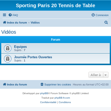
Sporting Paris 20 Tennis de Table
FAQ
Connexion
R
Index du forum
Vidéos
e
Vidéos
c
Forum
h
e
Equipes
Sujets :
7
r
Journée Portes Ouvertes
c
Sujets :
1
h
e
Aller à
r
Index du forum
Supprimer les cookies
Heures au format
UTC+02:00
Développé par
phpBB
® Forum Software © phpBB Limited
Traduit par
phpBB-fr.com
Confidentialité
|
Conditions