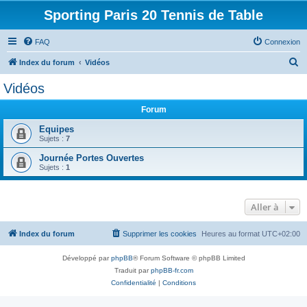
Sporting Paris 20 Tennis de Table
FAQ
Connexion
R
Index du forum
Vidéos
e
Vidéos
c
Forum
h
e
Equipes
Sujets :
7
r
Journée Portes Ouvertes
c
Sujets :
1
h
e
Aller à
r
Index du forum
Supprimer les cookies
Heures au format
UTC+02:00
Développé par
phpBB
® Forum Software © phpBB Limited
Traduit par
phpBB-fr.com
Confidentialité
|
Conditions