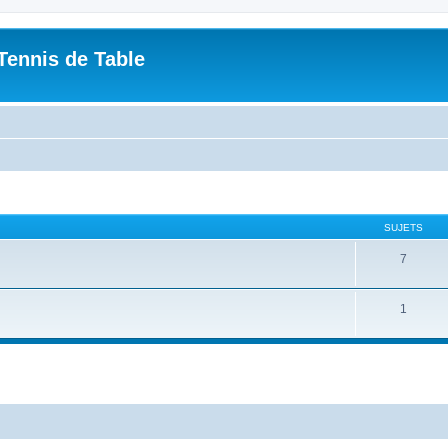
Tennis de Table
SUJETS
7
1