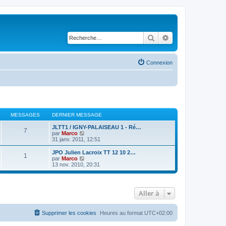
Rechercher
Recherche avancé
Connexion
MESSAGES
DERNIER MESSAGE
JLTT1 / IGNY-PALAISEAU 1 - Ré…
7
V
par
Marco
o
31 janv. 2011, 12:51
i
r
JPO Julien Lacroix TT 12 10 2…
1
l
V
par
Marco
e
o
13 nov. 2010, 20:31
d
i
e
r
r
l
n
e
Aller à
i
d
e
e
r
r
m
n
Supprimer les cookies
Heures au format
UTC+02:00
e
i
s
e