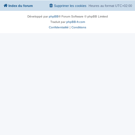
Index du forum
Supprimer les cookies
Heures au format
UTC+02:00
Développé par
phpBB
® Forum Software © phpBB Limited
Traduit par
phpBB-fr.com
Confidentialité
|
Conditions