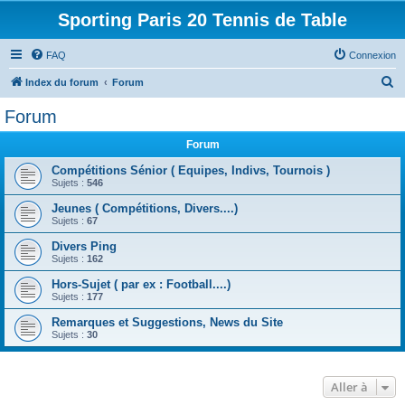
Sporting Paris 20 Tennis de Table
FAQ
Connexion
R
Index du forum
Forum
e
Forum
c
Forum
h
e
Compétitions Sénior ( Equipes, Indivs, Tournois )
Sujets :
546
r
Jeunes ( Compétitions, Divers....)
c
Sujets :
67
h
Divers Ping
e
Sujets :
162
r
Hors-Sujet ( par ex : Football....)
Sujets :
177
Remarques et Suggestions, News du Site
Sujets :
30
Aller à