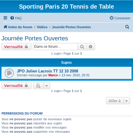
Sporting Paris 20 Tennis de Table
FAQ
Connexion
R
Index du forum
Vidéos
Journée Portes Ouvertes
e
Journée Portes Ouvertes
c
Rechercher
Recherche avancée
Verrouillé
h
1 sujet • Page
1
sur
1
e
Sujets
r
c
JPO Julien Lacroix TT 12 10 2008
Dernier message par
Marco
«
13 nov. 2010, 20:31
h
e
Verrouillé
1 sujet • Page
1
sur
1
r
Aller à
PERMISSIONS DU FORUM
Vous
ne pouvez pas
poster de nouveaux sujets
Vous
ne pouvez pas
répondre aux sujets
Vous
ne pouvez pas
modifier vos messages
Vous
ne pouvez pas
supprimer vos messages