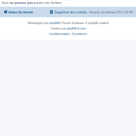
Vous
ne pouvez pas
joindre des fichiers
Index du forum
Supprimer les cookies
Heures au format
UTC+02:00
Développé par
phpBB
® Forum Software © phpBB Limited
Traduit par
phpBB-fr.com
Confidentialité
|
Conditions