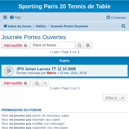
Sporting Paris 20 Tennis de Table
FAQ
Connexion
R
Index du forum
Vidéos
Journée Portes Ouvertes
e
Journée Portes Ouvertes
c
Rechercher
Recherche avancée
Verrouillé
h
1 sujet • Page
1
sur
1
e
Sujets
r
c
JPO Julien Lacroix TT 12 10 2008
Dernier message par
Marco
«
13 nov. 2010, 20:31
h
e
Verrouillé
1 sujet • Page
1
sur
1
r
Aller à
PERMISSIONS DU FORUM
Vous
ne pouvez pas
poster de nouveaux sujets
Vous
ne pouvez pas
répondre aux sujets
Vous
ne pouvez pas
modifier vos messages
Vous
ne pouvez pas
supprimer vos messages