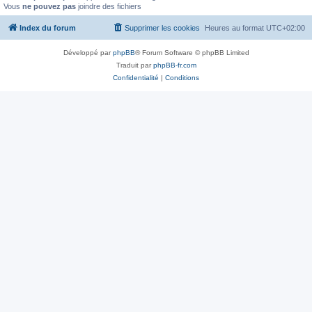
Vous
ne pouvez pas
joindre des fichiers
Index du forum
Supprimer les cookies
Heures au format
UTC+02:00
Développé par
phpBB
® Forum Software © phpBB Limited
Traduit par
phpBB-fr.com
Confidentialité
|
Conditions