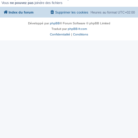
Vous
ne pouvez pas
joindre des fichiers
Index du forum
Supprimer les cookies
Heures au format
UTC+02:00
Développé par
phpBB
® Forum Software © phpBB Limited
Traduit par
phpBB-fr.com
Confidentialité
|
Conditions