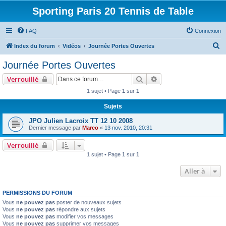
Sporting Paris 20 Tennis de Table
FAQ
Connexion
R
Index du forum
Vidéos
Journée Portes Ouvertes
e
Journée Portes Ouvertes
c
Rechercher
Recherche avancée
Verrouillé
h
1 sujet • Page
1
sur
1
e
Sujets
r
c
JPO Julien Lacroix TT 12 10 2008
Dernier message par
Marco
«
13 nov. 2010, 20:31
h
e
Verrouillé
1 sujet • Page
1
sur
1
r
Aller à
PERMISSIONS DU FORUM
Vous
ne pouvez pas
poster de nouveaux sujets
Vous
ne pouvez pas
répondre aux sujets
Vous
ne pouvez pas
modifier vos messages
Vous
ne pouvez pas
supprimer vos messages