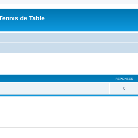
Tennis de Table
che avancée
RÉPONSES
0