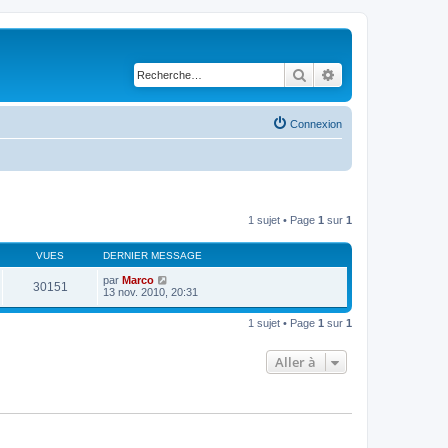
Rechercher
Recherche avancé
Connexion
1 sujet • Page
1
sur
1
VUES
DERNIER MESSAGE
par
Marco
30151
13 nov. 2010, 20:31
1 sujet • Page
1
sur
1
Aller à