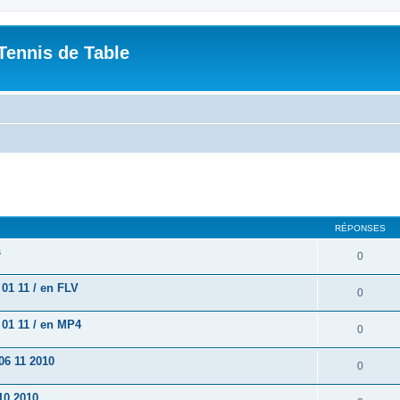
Tennis de Table
che avancée
RÉPONSES
s
0
01 11 / en FLV
0
 01 11 / en MP4
0
06 11 2010
0
10 2010