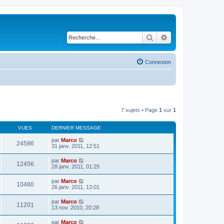
Rechercher
Recherche avancé
Connexion
7 sujets • Page
1
sur
1
VUES
DERNIER MESSAGE
par
Marco
24586
31 janv. 2011, 12:51
par
Marco
12456
28 janv. 2011, 01:25
par
Marco
10480
26 janv. 2011, 13:01
par
Marco
11201
13 nov. 2010, 20:28
par
Marco