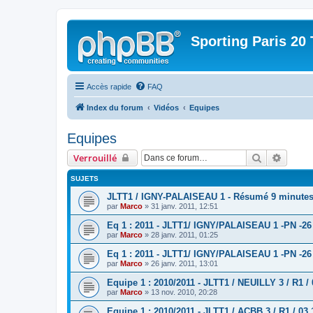
Sporting Paris 20 
Accès rapide
FAQ
Index du forum
Vidéos
Equipes
Equipes
Rechercher
Recher
Verrouillé
SUJETS
JLTT1 / IGNY-PALAISEAU 1 - Résumé 9 minute
par
Marco
» 31 janv. 2011, 12:51
Eq 1 : 2011 - JLTT1/ IGNY/PALAISEAU 1 -PN -26 
par
Marco
» 28 janv. 2011, 01:25
Eq 1 : 2011 - JLTT1/ IGNY/PALAISEAU 1 -PN -26
par
Marco
» 26 janv. 2011, 13:01
Equipe 1 : 2010/2011 - JLTT1 / NEUILLY 3 / R1 / 
par
Marco
» 13 nov. 2010, 20:28
Equipe 1 : 2010/2011 - JLTT1 / ACBB 3 / R1 / 03 