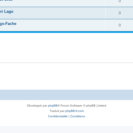
0
eri Lago
0
ago-Fache
0
Développé par
phpBB
® Forum Software © phpBB Limited
Traduit par
phpBB-fr.com
Confidentialité
|
Conditions