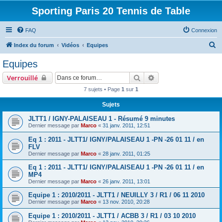
Sporting Paris 20 Tennis de Table
FAQ
Connexion
R
Index du forum
Vidéos
Equipes
e
Equipes
c
Rechercher
Recherche avancée
Verrouillé
h
7 sujets • Page
1
sur
1
e
Sujets
r
c
JLTT1 / IGNY-PALAISEAU 1 - Résumé 9 minutes
Dernier message par
Marco
«
31 janv. 2011, 12:51
h
Eq 1 : 2011 - JLTT1/ IGNY/PALAISEAU 1 -PN -26 01 11 / en
e
FLV
r
Dernier message par
Marco
«
28 janv. 2011, 01:25
Eq 1 : 2011 - JLTT1/ IGNY/PALAISEAU 1 -PN -26 01 11 / en
MP4
Dernier message par
Marco
«
26 janv. 2011, 13:01
Equipe 1 : 2010/2011 - JLTT1 / NEUILLY 3 / R1 / 06 11 2010
Dernier message par
Marco
«
13 nov. 2010, 20:28
Equipe 1 : 2010/2011 - JLTT1 / ACBB 3 / R1 / 03 10 2010