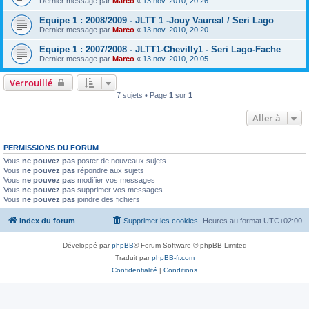
Dernier message par
Marco
«
13 nov. 2010, 20:26
Equipe 1 : 2008/2009 - JLTT 1 -Jouy Vaureal / Seri Lago
Dernier message par
Marco
«
13 nov. 2010, 20:20
Equipe 1 : 2007/2008 - JLTT1-Chevilly1 - Seri Lago-Fache
Dernier message par
Marco
«
13 nov. 2010, 20:05
Verrouillé
7 sujets • Page
1
sur
1
Aller à
PERMISSIONS DU FORUM
Vous
ne pouvez pas
poster de nouveaux sujets
Vous
ne pouvez pas
répondre aux sujets
Vous
ne pouvez pas
modifier vos messages
Vous
ne pouvez pas
supprimer vos messages
Vous
ne pouvez pas
joindre des fichiers
Index du forum
Supprimer les cookies
Heures au format
UTC+02:00
Développé par
phpBB
® Forum Software © phpBB Limited
Traduit par
phpBB-fr.com
Confidentialité
|
Conditions