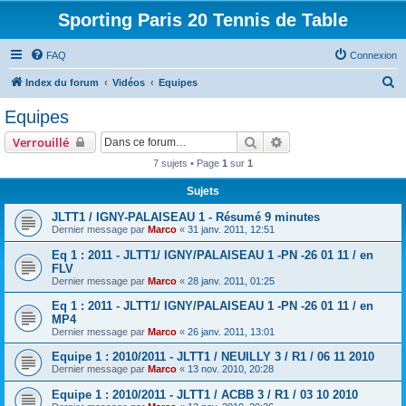
Sporting Paris 20 Tennis de Table
FAQ
Connexion
R
Index du forum
Vidéos
Equipes
e
Equipes
c
Rechercher
Recherche avancée
Verrouillé
h
7 sujets • Page
1
sur
1
e
Sujets
r
c
JLTT1 / IGNY-PALAISEAU 1 - Résumé 9 minutes
Dernier message par
Marco
«
31 janv. 2011, 12:51
h
Eq 1 : 2011 - JLTT1/ IGNY/PALAISEAU 1 -PN -26 01 11 / en
e
FLV
r
Dernier message par
Marco
«
28 janv. 2011, 01:25
Eq 1 : 2011 - JLTT1/ IGNY/PALAISEAU 1 -PN -26 01 11 / en
MP4
Dernier message par
Marco
«
26 janv. 2011, 13:01
Equipe 1 : 2010/2011 - JLTT1 / NEUILLY 3 / R1 / 06 11 2010
Dernier message par
Marco
«
13 nov. 2010, 20:28
Equipe 1 : 2010/2011 - JLTT1 / ACBB 3 / R1 / 03 10 2010