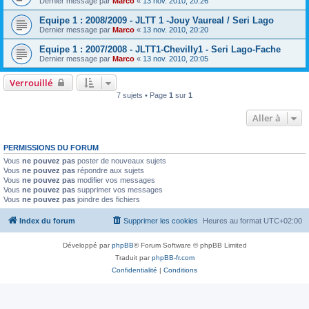
Dernier message par
Marco
«
13 nov. 2010, 20:26
Equipe 1 : 2008/2009 - JLTT 1 -Jouy Vaureal / Seri Lago
Dernier message par
Marco
«
13 nov. 2010, 20:20
Equipe 1 : 2007/2008 - JLTT1-Chevilly1 - Seri Lago-Fache
Dernier message par
Marco
«
13 nov. 2010, 20:05
Verrouillé
7 sujets • Page
1
sur
1
Aller à
PERMISSIONS DU FORUM
Vous
ne pouvez pas
poster de nouveaux sujets
Vous
ne pouvez pas
répondre aux sujets
Vous
ne pouvez pas
modifier vos messages
Vous
ne pouvez pas
supprimer vos messages
Vous
ne pouvez pas
joindre des fichiers
Index du forum
Supprimer les cookies
Heures au format
UTC+02:00
Développé par
phpBB
® Forum Software © phpBB Limited
Traduit par
phpBB-fr.com
Confidentialité
|
Conditions