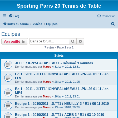
Sporting Paris 20 Tennis de Table
FAQ
Connexion
R
Index du forum
Vidéos
Equipes
e
Equipes
c
Rechercher
Recherche avancée
Verrouillé
h
7 sujets • Page
1
sur
1
e
Sujets
r
c
JLTT1 / IGNY-PALAISEAU 1 - Résumé 9 minutes
Dernier message par
Marco
«
31 janv. 2011, 12:51
h
Eq 1 : 2011 - JLTT1/ IGNY/PALAISEAU 1 -PN -26 01 11 / en
e
FLV
r
Dernier message par
Marco
«
28 janv. 2011, 01:25
Eq 1 : 2011 - JLTT1/ IGNY/PALAISEAU 1 -PN -26 01 11 / en
MP4
Dernier message par
Marco
«
26 janv. 2011, 13:01
Equipe 1 : 2010/2011 - JLTT1 / NEUILLY 3 / R1 / 06 11 2010
Dernier message par
Marco
«
13 nov. 2010, 20:28
Equipe 1 : 2010/2011 - JLTT1 / ACBB 3 / R1 / 03 10 2010