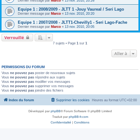
Dernier message par
Marco
«
13 nov. 2010, 20:26
Equipe 1 : 2008/2009 - JLTT 1 -Jouy Vaureal / Seri Lago
Dernier message par
Marco
«
13 nov. 2010, 20:20
Equipe 1 : 2007/2008 - JLTT1-Chevilly1 - Seri Lago-Fache
Dernier message par
Marco
«
13 nov. 2010, 20:05
Verrouillé
7 sujets • Page
1
sur
1
Aller à
PERMISSIONS DU FORUM
Vous
ne pouvez pas
poster de nouveaux sujets
Vous
ne pouvez pas
répondre aux sujets
Vous
ne pouvez pas
modifier vos messages
Vous
ne pouvez pas
supprimer vos messages
Vous
ne pouvez pas
joindre des fichiers
Index du forum
Supprimer les cookies
Heures au format
UTC+02:00
Développé par
phpBB
® Forum Software © phpBB Limited
Traduit par
phpBB-fr.com
Confidentialité
|
Conditions