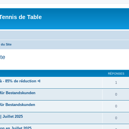
Tennis de Table
du Site
te
cher
cherche avancée
RÉPONSES
 - 85% de réduction ᐊ
1
 für Bestandskunden
0
 für Bestandskunden
0
Juillet 2025
0
n en Juillet 2025