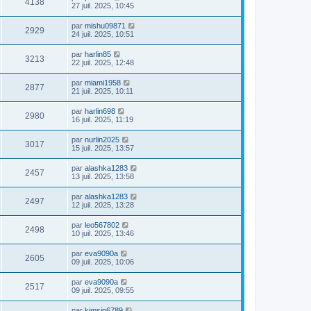
4138
27 juil. 2025, 10:45
par
mishu09871
2929
24 juil. 2025, 10:51
par
harlin85
3213
22 juil. 2025, 12:48
par
miami1958
2877
21 juil. 2025, 10:11
par
harlin698
2980
16 juil. 2025, 11:19
par
nurlin2025
3017
15 juil. 2025, 13:57
par
alashka1283
2457
13 juil. 2025, 13:58
par
alashka1283
2497
12 juil. 2025, 13:28
par
leo567802
2498
10 juil. 2025, 13:46
par
eva9090a
2605
09 juil. 2025, 10:06
par
eva9090a
2517
09 juil. 2025, 09:55
par
kimsin6789