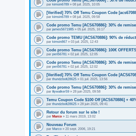
Code promo Temu [ACS670886] : 50% de réductio
par
kimsin6789
» 08 juil. 2025, 10:05
[Verified] 70% Off Temu Coupon Code [acs67088
par
kimsin6789
» 08 juil. 2025, 09:58
Code promo Temu [ACS670886]: 30% de remise e
par
james5671985
» 05 juil. 2025, 16:17
Code promo TEMU [ACS670886]: 90% de réduct
par
kimsin867
» 03 juil. 2025, 12:43
Code promo Temu [ACS670886]: 100€ OFFERTS | 
par
peri56781
» 02 juil. 2025, 12:05
Code promo Temu [ACS670886]: 30% de remise e
par
peri56781
» 02 juil. 2025, 12:02
[Verified] 70% Off Temu Coupon Code [ACS6708
par
thundzbolt28625
» 01 juil. 2025, 13:56
Code promo Temu [ACS670886]: 30% de remise 
par
lilywalker59
» 28 juin 2025, 09:58
Temu Coupon Code $100 Off [ACS670886] + 40%
par
thundzbolt28625
» 28 juin 2025, 09:41
Retour du forum sur le site !
par
Marco
» 11 mars 2019, 13:02
Nouveau Forum
par
Marco
» 20 sept. 2006, 19:21