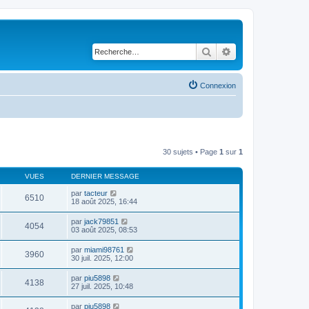
Rechercher
Recherche avancé
Connexion
30 sujets • Page
1
sur
1
VUES
DERNIER MESSAGE
par
tacteur
6510
18 août 2025, 16:44
par
jack79851
4054
03 août 2025, 08:53
par
miami98761
3960
30 juil. 2025, 12:00
par
piu5898
4138
27 juil. 2025, 10:48
par
piu5898