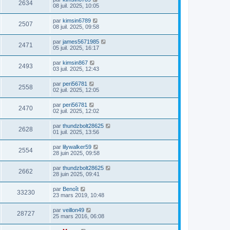
2634
08 juil. 2025, 10:05
par
kimsin6789
2507
08 juil. 2025, 09:58
par
james5671985
2471
05 juil. 2025, 16:17
par
kimsin867
2493
03 juil. 2025, 12:43
par
peri56781
2558
02 juil. 2025, 12:05
par
peri56781
2470
02 juil. 2025, 12:02
par
thundzbolt28625
2628
01 juil. 2025, 13:56
par
lilywalker59
2554
28 juin 2025, 09:58
par
thundzbolt28625
2662
28 juin 2025, 09:41
par
Benoît
33230
23 mars 2019, 10:48
par
veillon49
28727
25 mars 2016, 06:08