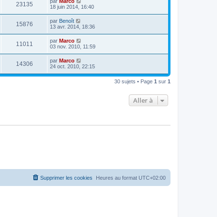
par
Marco
23135
18 juin 2014, 16:40
par
Benoît
15876
13 avr. 2014, 18:36
par
Marco
11011
03 nov. 2010, 11:59
par
Marco
14306
24 oct. 2010, 22:15
30 sujets • Page
1
sur
1
Aller à
Supprimer les cookies
Heures au format
UTC+02:00