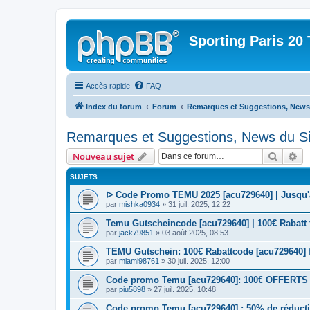
Sporting Paris 20 
Accès rapide
FAQ
Index du forum
Forum
Remarques et Suggestions, News 
Remarques et Suggestions, News du Si
Recher
Re
Nouveau sujet
SUJETS
ᐅ Code Promo TEMU 2025 [acu729640] | Jusqu'à
par
mishka0934
» 31 juil. 2025, 12:22
Temu Gutscheincode [acu729640] | 100€ Rabatt
par
jack79851
» 03 août 2025, 08:53
TEMU Gutschein: 100€ Rabattcode [acu729640]
par
miami98761
» 30 juil. 2025, 12:00
Code promo Temu [acu729640]: 100€ OFFERTS | 
par
piu5898
» 27 juil. 2025, 10:48
Code promo Temu [acu729640] : 50% de réductio