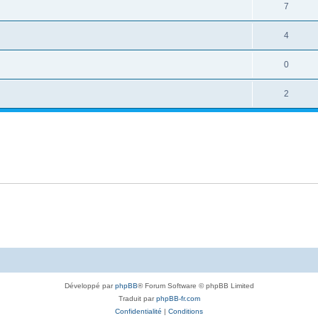
7
4
0
2
Développé par
phpBB
® Forum Software © phpBB Limited
Traduit par
phpBB-fr.com
Confidentialité
|
Conditions