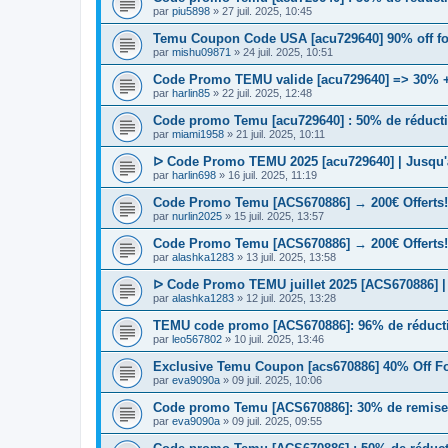
par
piu5898
» 27 juil. 2025, 10:45
Temu Coupon Code USA [acu729640] 90% off fo
par
mishu09871
» 24 juil. 2025, 10:51
Code Promo TEMU valide [acu729640] => 30% + 
par
harlin85
» 22 juil. 2025, 12:48
Code promo Temu [acu729640] : 50% de réductio
par
miami1958
» 21 juil. 2025, 10:11
ᐅ Code Promo TEMU 2025 [acu729640] | Jusqu'à
par
harlin698
» 16 juil. 2025, 11:19
Code Promo Temu [ACS670886] → 200€ Offerts
par
nurlin2025
» 15 juil. 2025, 13:57
Code Promo Temu [ACS670886] → 200€ Offerts
par
alashka1283
» 13 juil. 2025, 13:58
ᐅ Code Promo TEMU juillet 2025 [ACS670886] | 
par
alashka1283
» 12 juil. 2025, 13:28
TEMU code promo [ACS670886]: 96% de réductio
par
leo567802
» 10 juil. 2025, 13:46
Exclusive Temu Coupon [acs670886] 40% Off F
par
eva9090a
» 09 juil. 2025, 10:06
Code promo Temu [ACS670886]: 30% de remise e
par
eva9090a
» 09 juil. 2025, 09:55