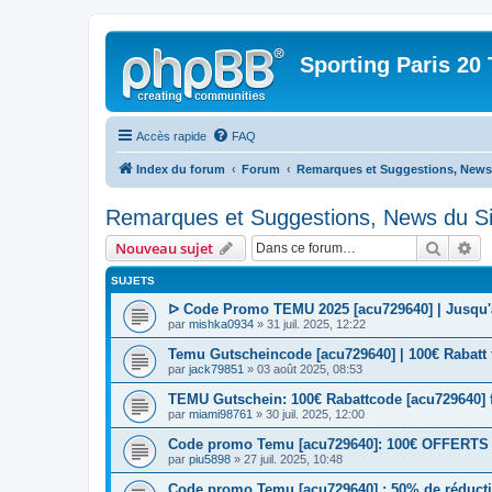
Sporting Paris 20 
Accès rapide
FAQ
Index du forum
Forum
Remarques et Suggestions, News 
Remarques et Suggestions, News du Si
Recher
Re
Nouveau sujet
SUJETS
ᐅ Code Promo TEMU 2025 [acu729640] | Jusqu'à
par
mishka0934
» 31 juil. 2025, 12:22
Temu Gutscheincode [acu729640] | 100€ Rabatt
par
jack79851
» 03 août 2025, 08:53
TEMU Gutschein: 100€ Rabattcode [acu729640]
par
miami98761
» 30 juil. 2025, 12:00
Code promo Temu [acu729640]: 100€ OFFERTS | 
par
piu5898
» 27 juil. 2025, 10:48
Code promo Temu [acu729640] : 50% de réductio