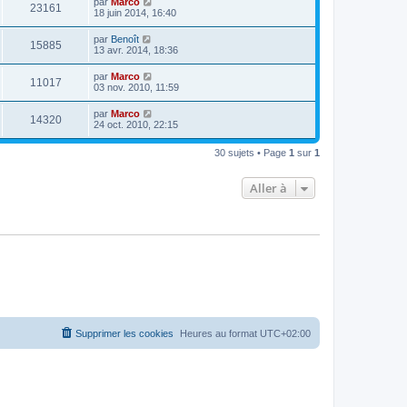
par
Marco
23161
18 juin 2014, 16:40
par
Benoît
15885
13 avr. 2014, 18:36
par
Marco
11017
03 nov. 2010, 11:59
par
Marco
14320
24 oct. 2010, 22:15
30 sujets • Page
1
sur
1
Aller à
Supprimer les cookies
Heures au format
UTC+02:00