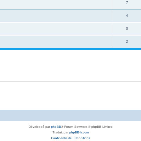
7
4
0
2
Développé par
phpBB
® Forum Software © phpBB Limited
Traduit par
phpBB-fr.com
Confidentialité
|
Conditions