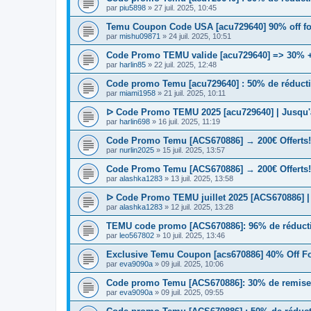
par
piu5898
» 27 juil. 2025, 10:45
Temu Coupon Code USA [acu729640] 90% off fo
par
mishu09871
» 24 juil. 2025, 10:51
Code Promo TEMU valide [acu729640] => 30% + 
par
harlin85
» 22 juil. 2025, 12:48
Code promo Temu [acu729640] : 50% de réductio
par
miami1958
» 21 juil. 2025, 10:11
ᐅ Code Promo TEMU 2025 [acu729640] | Jusqu'à
par
harlin698
» 16 juil. 2025, 11:19
Code Promo Temu [ACS670886] → 200€ Offerts
par
nurlin2025
» 15 juil. 2025, 13:57
Code Promo Temu [ACS670886] → 200€ Offerts
par
alashka1283
» 13 juil. 2025, 13:58
ᐅ Code Promo TEMU juillet 2025 [ACS670886] | 
par
alashka1283
» 12 juil. 2025, 13:28
TEMU code promo [ACS670886]: 96% de réductio
par
leo567802
» 10 juil. 2025, 13:46
Exclusive Temu Coupon [acs670886] 40% Off F
par
eva9090a
» 09 juil. 2025, 10:06
Code promo Temu [ACS670886]: 30% de remise e
par
eva9090a
» 09 juil. 2025, 09:55