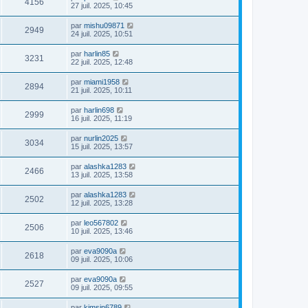
4156
27 juil. 2025, 10:45
par
mishu09871
2949
24 juil. 2025, 10:51
par
harlin85
3231
22 juil. 2025, 12:48
par
miami1958
2894
21 juil. 2025, 10:11
par
harlin698
2999
16 juil. 2025, 11:19
par
nurlin2025
3034
15 juil. 2025, 13:57
par
alashka1283
2466
13 juil. 2025, 13:58
par
alashka1283
2502
12 juil. 2025, 13:28
par
leo567802
2506
10 juil. 2025, 13:46
par
eva9090a
2618
09 juil. 2025, 10:06
par
eva9090a
2527
09 juil. 2025, 09:55
par
kimsin6789