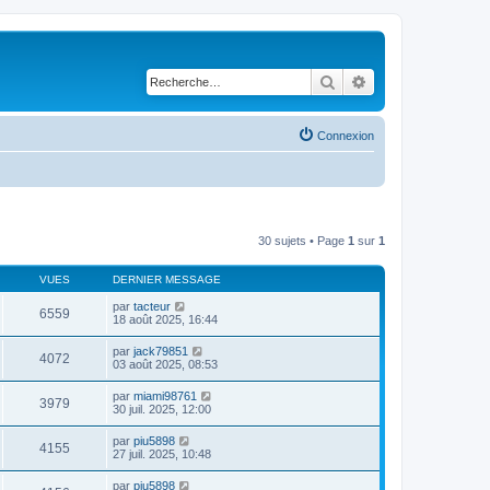
Rechercher
Recherche avancé
Connexion
30 sujets • Page
1
sur
1
VUES
DERNIER MESSAGE
par
tacteur
6559
18 août 2025, 16:44
par
jack79851
4072
03 août 2025, 08:53
par
miami98761
3979
30 juil. 2025, 12:00
par
piu5898
4155
27 juil. 2025, 10:48
par
piu5898