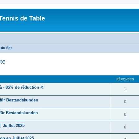
Tennis de Table
du Site
te
cher
cherche avancée
RÉPONSES
 - 85% de réduction ᐊ
1
 für Bestandskunden
0
 für Bestandskunden
0
Juillet 2025
0
n en Juillet 2025