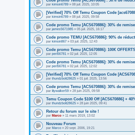
Code promo Temu [ACS670886] : 50% de réductio
par
kimsin6789
» 08 juil. 2025, 10:05
[Verified] 70% Off Temu Coupon Code [acs67088
par
kimsin6789
» 08 juil. 2025, 09:58
Code promo Temu [ACS670886]: 30% de remise e
par
james5671985
» 05 juil. 2025, 16:17
Code promo TEMU [ACS670886]: 90% de réduct
par
kimsin867
» 03 juil. 2025, 12:43
Code promo Temu [ACS670886]: 100€ OFFERTS | 
par
peri56781
» 02 juil. 2025, 12:05
Code promo Temu [ACS670886]: 30% de remise e
par
peri56781
» 02 juil. 2025, 12:02
[Verified] 70% Off Temu Coupon Code [ACS6708
par
thundzbolt28625
» 01 juil. 2025, 13:56
Code promo Temu [ACS670886]: 30% de remise 
par
lilywalker59
» 28 juin 2025, 09:58
Temu Coupon Code $100 Off [ACS670886] + 40%
par
thundzbolt28625
» 28 juin 2025, 09:41
Retour du forum sur le site !
par
Marco
» 11 mars 2019, 13:02
Nouveau Forum
par
Marco
» 20 sept. 2006, 19:21