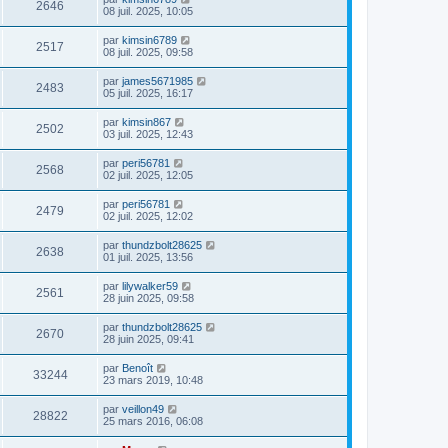
2646
08 juil. 2025, 10:05
par
kimsin6789
2517
08 juil. 2025, 09:58
par
james5671985
2483
05 juil. 2025, 16:17
par
kimsin867
2502
03 juil. 2025, 12:43
par
peri56781
2568
02 juil. 2025, 12:05
par
peri56781
2479
02 juil. 2025, 12:02
par
thundzbolt28625
2638
01 juil. 2025, 13:56
par
lilywalker59
2561
28 juin 2025, 09:58
par
thundzbolt28625
2670
28 juin 2025, 09:41
par
Benoît
33244
23 mars 2019, 10:48
par
veillon49
28822
25 mars 2016, 06:08