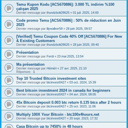
Temu Kupon Kodu [ACS670886]: 3.000 TL indirim %100
çalışan 2025
Dernier message par
thundzbolt28625
«
01 juil. 2025, 14:00
Code promo Temu [ACS670886] : 50% de réduction en Juin
2025
Dernier message par
lilywalker59
«
28 juin 2025, 09:57
[Verified] Temu Coupon Code 40% Off [ACS670886] For New
& Existing Customers
Dernier message par
thundzbolt28625
«
28 juin 2025, 09:40
Présentation
Dernier message par
Ferdi
«
23 mai 2025, 13:54
Ma présentation
Dernier message par
Héméri
«
27 avr. 2025, 21:10
Réponses :
1
Top 10 Trusted Bitcoin investment sites
Dernier message par
btcinvest0427
«
03 oct. 2024, 15:39
Best bitcoin investment 2024 in canada for beginners
Dernier message par
btcinvest0427
«
04 avr. 2024, 08:05
45x Bitcoin deposit 0.003 btc return 0.135 btcs after 2 hours
Dernier message par
btcinvest0427
«
25 oct. 2023, 11:06
Multiply 100X Your Bitcoin - btc100x4hours.net
Dernier message par
btcinvest0427
«
20 sept. 2023, 17:32
Casa Bitcoin up to 7450% in 48 hours