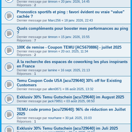
Dernier message par
timnon
«
20 janv. 2026, 14:45
Réponses :
2
Pronostics sportifs et ping : favori évident ou vraie “value”
cachée ?
Dernier message par
Marc256
«
18 janv. 2026, 22:43
Quels compléments pour booster mes performances au ping
?
Dernier message par
timnon
«
15 janv. 2026, 15:55
Réponses :
7
100€ de remise - Coupon TEMU [ACS670886] - juillet 2025
Dernier message par
timnon
«
20 oct. 2025, 11:34
Réponses :
2
À la recherche des espaces de coworking les plus inspirants
en France
Dernier message par
lamine
«
16 sept. 2025, 21:13
Réponses :
1
Temu Coupon Code USA [acu729640] 30% off for Existing
Customers
Dernier message par
allen0871
«
06 août 2025, 13:32
Exklusiv 30% Temu Gutschein [acu729640] im August 2025
Dernier message par
jack79851
«
03 août 2025, 08:50
TEMU code promo [acu729640]: 96% de réduction en Juillet
2025
Dernier message par
nourhane
«
30 juil. 2025, 15:03
Réponses :
1
Exklusiv 30% Temu Gutschein [acu729640] im Juli 2025