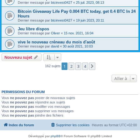
Dernier message par
btcinvest0427
«
25 juil. 2023, 08:13
Bitcoin Giveaway Life Pay 0.004 BTC today, get 0.4 BTC In 24
Hours
Dernier message par
btcinvest0427
«
19 juin 2023, 20:11
Jeu libre dispos
Dernier message par
Oliver
«
15 nov. 2021, 16:04
vive le nouveau créneau du mois d'août
Dernier message par
david
«
30 août 2021, 10:03
Nouveau sujet
1
2
3
4
Suivante
162 sujets
Aller à
PERMISSIONS DU FORUM
Vous
ne pouvez pas
poster de nouveaux sujets
Vous
ne pouvez pas
répondre aux sujets
Vous
ne pouvez pas
modifier vos messages
Vous
ne pouvez pas
supprimer vos messages
Vous
ne pouvez pas
joindre des fichiers
Index du forum
Supprimer les cookies
Heures au format
UTC+02:00
Développé par
phpBB
® Forum Software © phpBB Limited