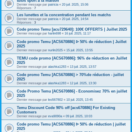
tutos sport à la maison
Dernier message par
patricia
«
20 juil. 2025, 15:06
Réponses :
7
Les lunettes et la concentration pendant les matchs
Dernier message par
patricia
«
20 juil. 2025, 14:54
Réponses :
3
Code promo Temu [acu729640]: 100€ OFFERTS | Juillet 2025
Dernier message par
harlin698
«
16 juil. 2025, 11:17
Code promo Temu [ACS670886] ᐅ 50% de réduction | Juillet
2025
Dernier message par
nurlin2025
«
15 juil. 2025, 13:55
TEMU code promo [ACS670886]: 96% de réduction en Juillet
2025
Dernier message par
alashka1283
«
13 juil. 2025, 13:57
Code promo Temu [ACS670886] > 70%de réduction - juillet
2025
Dernier message par
alashka1283
«
12 juil. 2025, 13:30
Code Promo Temu [ACS670886] - Economisez 70% en juillet
2025
Dernier message par
leo567802
«
10 juil. 2025, 13:45
Temu Discount Code 90% off [acs670886] For Existing
Customers
Dernier message par
eva9090a
«
09 juil. 2025, 10:03
Code promo Temu [ACS670886] ᐅ 50% de réduction | juillet
2025