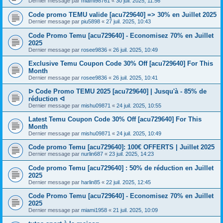
Dernier message par
miami98761
«
30 juil. 2025, 11:56
Code promo TEMU valide [acu729640] => 30% en Juillet 2025
Dernier message par
piu5898
«
27 juil. 2025, 10:43
Code Promo Temu [acu729640] - Economisez 70% en Juillet
2025
Dernier message par
rosee9836
«
26 juil. 2025, 10:49
Exclusive Temu Coupon Code 30% Off [acu729640] For This
Month
Dernier message par
rosee9836
«
26 juil. 2025, 10:41
ᐅ Code Promo TEMU 2025 [acu729640] | Jusqu'à - 85% de
réduction ᐊ
Dernier message par
mishu09871
«
24 juil. 2025, 10:55
Latest Temu Coupon Code 30% Off [acu729640] For This
Month
Dernier message par
mishu09871
«
24 juil. 2025, 10:49
Code promo Temu [acu729640]: 100€ OFFERTS | Juillet 2025
Dernier message par
nurlin687
«
23 juil. 2025, 14:23
Code promo Temu [acu729640] : 50% de réduction en Juillet
2025
Dernier message par
harlin85
«
22 juil. 2025, 12:45
Code Promo Temu [acu729640] - Economisez 70% en Juillet
2025
Dernier message par
miami1958
«
21 juil. 2025, 10:09