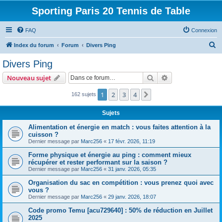
Sporting Paris 20 Tennis de Table
FAQ
Connexion
R
Index du forum
Forum
Divers Ping
e
Divers Ping
c
Rechercher
Recherche avanc
Nouveau sujet
h
e
1
2
3
4
Suivante
162 sujets
r
Sujets
c
Alimentation et énergie en match : vous faites attention à la
h
cuisson ?
e
Dernier message par
Marc256
«
17 févr. 2026, 11:19
r
Forme physique et énergie au ping : comment mieux
récupérer et rester performant sur la saison ?
Dernier message par
Marc256
«
31 janv. 2026, 05:35
Organisation du sac en compétition : vous prenez quoi avec
vous ?
Dernier message par
Marc256
«
29 janv. 2026, 18:07
Code promo Temu [acu729640] : 50% de réduction en Juillet
2025