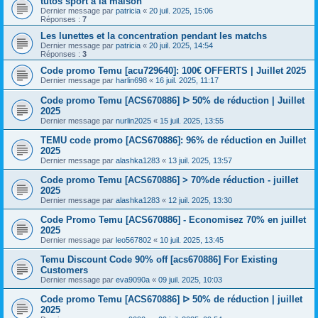
tutos sport à la maison
Dernier message par
patricia
«
20 juil. 2025, 15:06
Réponses :
7
Les lunettes et la concentration pendant les matchs
Dernier message par
patricia
«
20 juil. 2025, 14:54
Réponses :
3
Code promo Temu [acu729640]: 100€ OFFERTS | Juillet 2025
Dernier message par
harlin698
«
16 juil. 2025, 11:17
Code promo Temu [ACS670886] ᐅ 50% de réduction | Juillet
2025
Dernier message par
nurlin2025
«
15 juil. 2025, 13:55
TEMU code promo [ACS670886]: 96% de réduction en Juillet
2025
Dernier message par
alashka1283
«
13 juil. 2025, 13:57
Code promo Temu [ACS670886] > 70%de réduction - juillet
2025
Dernier message par
alashka1283
«
12 juil. 2025, 13:30
Code Promo Temu [ACS670886] - Economisez 70% en juillet
2025
Dernier message par
leo567802
«
10 juil. 2025, 13:45
Temu Discount Code 90% off [acs670886] For Existing
Customers
Dernier message par
eva9090a
«
09 juil. 2025, 10:03
Code promo Temu [ACS670886] ᐅ 50% de réduction | juillet
2025