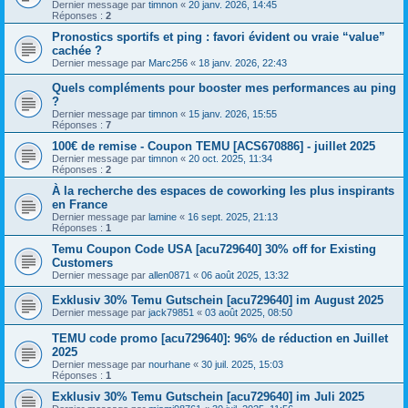
Dernier message par
timnon
«
20 janv. 2026, 14:45
Réponses :
2
Pronostics sportifs et ping : favori évident ou vraie “value”
cachée ?
Dernier message par
Marc256
«
18 janv. 2026, 22:43
Quels compléments pour booster mes performances au ping
?
Dernier message par
timnon
«
15 janv. 2026, 15:55
Réponses :
7
100€ de remise - Coupon TEMU [ACS670886] - juillet 2025
Dernier message par
timnon
«
20 oct. 2025, 11:34
Réponses :
2
À la recherche des espaces de coworking les plus inspirants
en France
Dernier message par
lamine
«
16 sept. 2025, 21:13
Réponses :
1
Temu Coupon Code USA [acu729640] 30% off for Existing
Customers
Dernier message par
allen0871
«
06 août 2025, 13:32
Exklusiv 30% Temu Gutschein [acu729640] im August 2025
Dernier message par
jack79851
«
03 août 2025, 08:50
TEMU code promo [acu729640]: 96% de réduction en Juillet
2025
Dernier message par
nourhane
«
30 juil. 2025, 15:03
Réponses :
1
Exklusiv 30% Temu Gutschein [acu729640] im Juli 2025