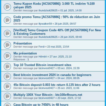
Temu Kupon Kodu [ACS670886]: 3.000 TL indirim %100
çalışan 2025
Dernier message par
thundzbolt28625
«
01 juil. 2025, 14:00
Code promo Temu [ACS670886] : 50% de réduction en Juin
2025
Dernier message par
lilywalker59
«
28 juin 2025, 09:57
[Verified] Temu Coupon Code 40% Off [ACS670886] For New
& Existing Customers
Dernier message par
thundzbolt28625
«
28 juin 2025, 09:40
Présentation
Dernier message par
Ferdi
«
23 mai 2025, 13:54
Ma présentation
Dernier message par
Héméri
«
27 avr. 2025, 21:10
Réponses :
1
Top 10 Trusted Bitcoin investment sites
Dernier message par
btcinvest0427
«
03 oct. 2024, 15:39
Best bitcoin investment 2024 in canada for beginners
Dernier message par
btcinvest0427
«
04 avr. 2024, 08:05
45x Bitcoin deposit 0.003 btc return 0.135 btcs after 2 hours
Dernier message par
btcinvest0427
«
25 oct. 2023, 11:06
Multiply 100X Your Bitcoin - btc100x4hours.net
Dernier message par
btcinvest0427
«
20 sept. 2023, 17:32
Casa Bitcoin up to 7450% in 48 hours