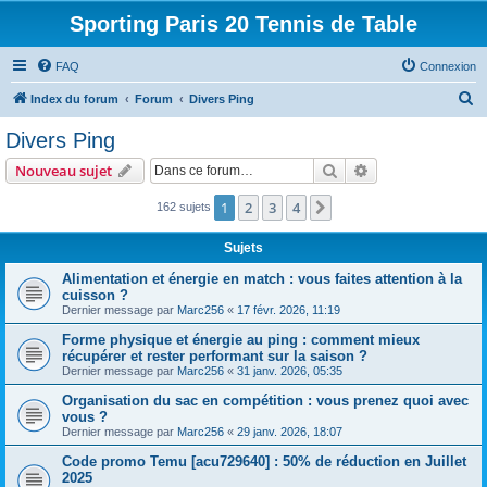
Sporting Paris 20 Tennis de Table
FAQ
Connexion
R
Index du forum
Forum
Divers Ping
e
Divers Ping
c
Rechercher
Recherche avanc
Nouveau sujet
h
e
1
2
3
4
Suivante
162 sujets
r
Sujets
c
Alimentation et énergie en match : vous faites attention à la
h
cuisson ?
e
Dernier message par
Marc256
«
17 févr. 2026, 11:19
r
Forme physique et énergie au ping : comment mieux
récupérer et rester performant sur la saison ?
Dernier message par
Marc256
«
31 janv. 2026, 05:35
Organisation du sac en compétition : vous prenez quoi avec
vous ?
Dernier message par
Marc256
«
29 janv. 2026, 18:07
Code promo Temu [acu729640] : 50% de réduction en Juillet
2025