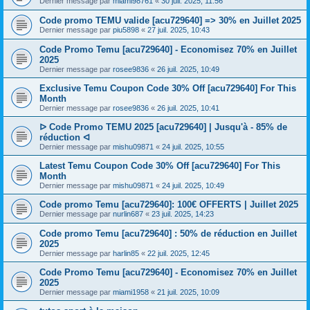
Dernier message par
miami98761
«
30 juil. 2025, 11:56
Code promo TEMU valide [acu729640] => 30% en Juillet 2025
Dernier message par
piu5898
«
27 juil. 2025, 10:43
Code Promo Temu [acu729640] - Economisez 70% en Juillet
2025
Dernier message par
rosee9836
«
26 juil. 2025, 10:49
Exclusive Temu Coupon Code 30% Off [acu729640] For This
Month
Dernier message par
rosee9836
«
26 juil. 2025, 10:41
ᐅ Code Promo TEMU 2025 [acu729640] | Jusqu'à - 85% de
réduction ᐊ
Dernier message par
mishu09871
«
24 juil. 2025, 10:55
Latest Temu Coupon Code 30% Off [acu729640] For This
Month
Dernier message par
mishu09871
«
24 juil. 2025, 10:49
Code promo Temu [acu729640]: 100€ OFFERTS | Juillet 2025
Dernier message par
nurlin687
«
23 juil. 2025, 14:23
Code promo Temu [acu729640] : 50% de réduction en Juillet
2025
Dernier message par
harlin85
«
22 juil. 2025, 12:45
Code Promo Temu [acu729640] - Economisez 70% en Juillet
2025
Dernier message par
miami1958
«
21 juil. 2025, 10:09