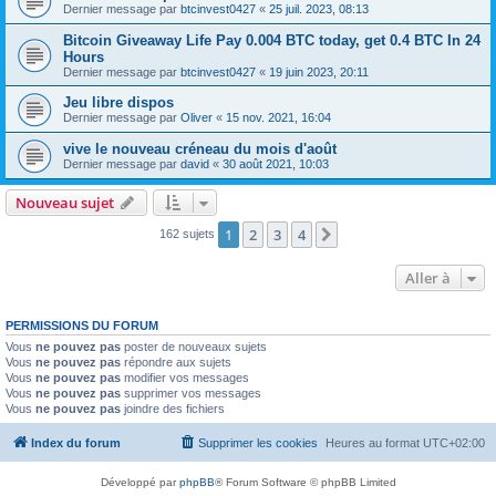
Dernier message par
btcinvest0427
«
25 juil. 2023, 08:13
Bitcoin Giveaway Life Pay 0.004 BTC today, get 0.4 BTC In 24
Hours
Dernier message par
btcinvest0427
«
19 juin 2023, 20:11
Jeu libre dispos
Dernier message par
Oliver
«
15 nov. 2021, 16:04
vive le nouveau créneau du mois d'août
Dernier message par
david
«
30 août 2021, 10:03
Nouveau sujet
1
2
3
4
Suivante
162 sujets
Aller à
PERMISSIONS DU FORUM
Vous
ne pouvez pas
poster de nouveaux sujets
Vous
ne pouvez pas
répondre aux sujets
Vous
ne pouvez pas
modifier vos messages
Vous
ne pouvez pas
supprimer vos messages
Vous
ne pouvez pas
joindre des fichiers
Index du forum
Supprimer les cookies
Heures au format
UTC+02:00
Développé par
phpBB
® Forum Software © phpBB Limited