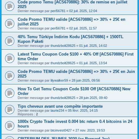
Code promo Temu [ACS670886]: 30% de remise en juillet
2025
Dernier message par
peri56781
«
02 juil. 2025, 12:04
Code Promo TEMU valide [ACS670886] => 30% + 25€ en
juillet 2025
Dernier message par
peri56781
«
02 juil. 2025, 11:57
40% Temu Türkiye İndirim Kodu [ACS670886] + 1500TL
Kupon Paketi
Dernier message par
thundzbolt28625
«
01 juil. 2025, 14:02
Latest Temu Coupon Code $100 + 40% Off [ACS670886] First
time Order
Dernier message par
thundzbolt28625
«
01 juil. 2025, 13:54
Code Promo TEMU valide [ACS670886] => 30% + 25€ en Juin
2025
Dernier message par
lilywalker59
«
28 juin 2025, 09:56
How To Get Temu Coupon Code $100 Off [ACS670886] New
Order
Dernier message par
thundzbolt28625
«
28 juin 2025, 09:40
Tips cheveux avant une compète importante
Dernier message par
laurie234
«
05 févr. 2025, 14:15
Réponses :
2
1000x Crypto Trade invest 0.004 btc return 0.4 bitcoins in 24
hours
Dernier message par
btcinvest0427
«
27 nov. 2023, 19:53
CRITERIUM DES JEUNES 2020 (ex-Bernard Jeu)