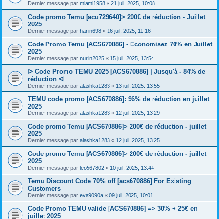
Dernier message par
miami1958
«
21 juil. 2025, 10:08
Code promo Temu [acu729640]> 200€ de réduction - Juillet
2025
Dernier message par
harlin698
«
16 juil. 2025, 11:16
Code Promo Temu [ACS670886] - Economisez 70% en Juillet
2025
Dernier message par
nurlin2025
«
15 juil. 2025, 13:54
ᐅ Code Promo TEMU 2025 [ACS670886] | Jusqu'à - 84% de
réduction ᐊ
Dernier message par
alashka1283
«
13 juil. 2025, 13:55
TEMU code promo [ACS670886]: 96% de réduction en juillet
2025
Dernier message par
alashka1283
«
12 juil. 2025, 13:29
Code promo Temu [ACS670886]> 200€ de réduction - juillet
2025
Dernier message par
alashka1283
«
12 juil. 2025, 13:25
Code promo Temu [ACS670886]> 200€ de réduction - juillet
2025
Dernier message par
leo567802
«
10 juil. 2025, 13:44
Temu Discount Code 70% off [acs670886] For Existing
Customers
Dernier message par
eva9090a
«
09 juil. 2025, 10:01
Code Promo TEMU valide [ACS670886] => 30% + 25€ en
juillet 2025