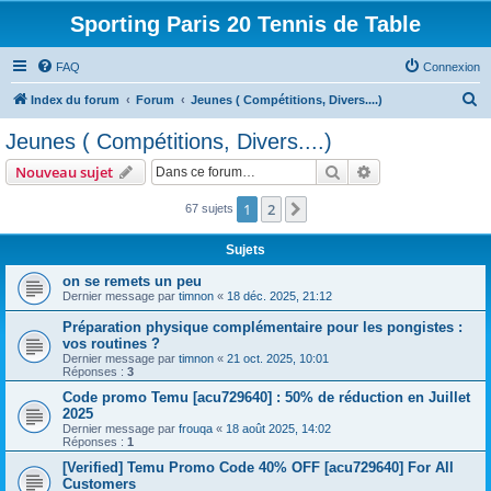
Sporting Paris 20 Tennis de Table
FAQ
Connexion
R
Index du forum
Forum
Jeunes ( Compétitions, Divers....)
e
Jeunes ( Compétitions, Divers....)
c
Rechercher
Recherche avanc
Nouveau sujet
h
e
1
2
Suivante
67 sujets
r
Sujets
c
on se remets un peu
h
Dernier message par
timnon
«
18 déc. 2025, 21:12
e
Préparation physique complémentaire pour les pongistes :
r
vos routines ?
Dernier message par
timnon
«
21 oct. 2025, 10:01
Réponses :
3
Code promo Temu [acu729640] : 50% de réduction en Juillet
2025
Dernier message par
frouqa
«
18 août 2025, 14:02
Réponses :
1
[Verified] Temu Promo Code 40% OFF [acu729640] For All
Customers