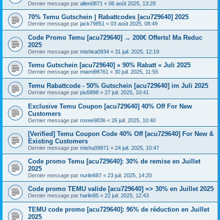
Dernier message par
allen0871
«
06 août 2025, 13:28
70% Temu Gutschein | Rabattcodes [acu729640] 2025
Dernier message par
jack79851
«
03 août 2025, 08:49
Code Promo Temu [acu729640] → 200€ Offerts! Ma Reduc
2025
Dernier message par
mishka0934
«
31 juil. 2025, 12:19
Temu Gutschein [acu729640] » 90% Rabatt « Juli 2025
Dernier message par
miami98761
«
30 juil. 2025, 11:55
Temu Rabattcode - 50% Gutschein [acu729640] im Juli 2025
Dernier message par
piu5898
«
27 juil. 2025, 10:41
Exclusive Temu Coupon [acu729640] 40% Off For New
Customers
Dernier message par
rosee9836
«
26 juil. 2025, 10:40
[Verified] Temu Coupon Code 40% Off [acu729640] For New &
Existing Customers
Dernier message par
mishu09871
«
24 juil. 2025, 10:47
Code promo Temu [acu729640]: 30% de remise en Juillet
2025
Dernier message par
nurlin687
«
23 juil. 2025, 14:20
Code promo TEMU valide [acu729640] => 30% en Juillet 2025
Dernier message par
harlin85
«
22 juil. 2025, 12:43
TEMU code promo [acu729640]: 96% de réduction en Juillet
2025