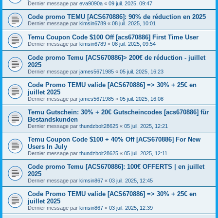
Dernier message par
eva9090a
«
09 juil. 2025, 09:47
Code promo TEMU [ACS670886]: 90% de réduction en 2025
Dernier message par
kimsin6789
«
08 juil. 2025, 10:01
Temu Coupon Code $100 Off [acs670886] First Time User
Dernier message par
kimsin6789
«
08 juil. 2025, 09:54
Code promo Temu [ACS670886]> 200€ de réduction - juillet
2025
Dernier message par
james5671985
«
05 juil. 2025, 16:23
Code Promo TEMU valide [ACS670886] => 30% + 25€ en
juillet 2025
Dernier message par
james5671985
«
05 juil. 2025, 16:08
Temu Gutschein: 30% + 20€ Gutscheincodes [acs670886] für
Bestandskunden
Dernier message par
thundzbolt28625
«
05 juil. 2025, 12:21
Temu Coupon Code $100 + 40% Off [ACS670886] For New
Users In July
Dernier message par
thundzbolt28625
«
05 juil. 2025, 12:11
Code promo Temu [ACS670886]: 100€ OFFERTS | en juillet
2025
Dernier message par
kimsin867
«
03 juil. 2025, 12:45
Code Promo TEMU valide [ACS670886] => 30% + 25€ en
juillet 2025
Dernier message par
kimsin867
«
03 juil. 2025, 12:39