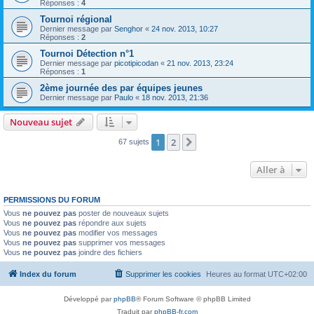
Réponses :
4
Tournoi régional
Dernier message par
Senghor
«
24 nov. 2013, 10:27
Réponses :
2
Tournoi Détection n°1
Dernier message par
picotipicodan
«
21 nov. 2013, 23:24
Réponses :
1
2ème journée des par équipes jeunes
Dernier message par
Paulo
«
18 nov. 2013, 21:36
Nouveau sujet
1
2
Suivante
67 sujets
Aller à
PERMISSIONS DU FORUM
Vous
ne pouvez pas
poster de nouveaux sujets
Vous
ne pouvez pas
répondre aux sujets
Vous
ne pouvez pas
modifier vos messages
Vous
ne pouvez pas
supprimer vos messages
Vous
ne pouvez pas
joindre des fichiers
Index du forum
Supprimer les cookies
Heures au format
UTC+02:00
Développé par
phpBB
® Forum Software © phpBB Limited
Traduit par
phpBB-fr.com