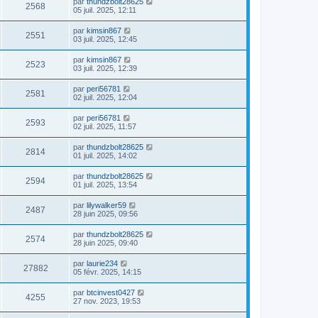
par
thundzbolt28625
2568
05 juil. 2025, 12:11
par
kimsin867
2551
03 juil. 2025, 12:45
par
kimsin867
2523
03 juil. 2025, 12:39
par
peri56781
2581
02 juil. 2025, 12:04
par
peri56781
2593
02 juil. 2025, 11:57
par
thundzbolt28625
2814
01 juil. 2025, 14:02
par
thundzbolt28625
2594
01 juil. 2025, 13:54
par
lilywalker59
2487
28 juin 2025, 09:56
par
thundzbolt28625
2574
28 juin 2025, 09:40
par
laurie234
27882
05 févr. 2025, 14:15
par
btcinvest0427
4255
27 nov. 2023, 19:53