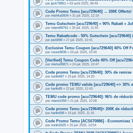
par
jack79851
» 03 août 2025, 08:49
Code Promo Temu [acu729640] → 200€ Offerts!
par
mishka0934
» 31 juil. 2025, 12:19
Temu Gutschein [acu729640] » 90% Rabatt « Jul
par
miami98761
» 30 juil. 2025, 11:55
Temu Rabattcode - 50% Gutschein [acu729640] i
par
piu5898
» 27 juil. 2025, 10:41
Exclusive Temu Coupon [acu729640] 40% Off 
par
rosee9836
» 26 juil. 2025, 10:40
[Verified] Temu Coupon Code 40% Off [acu7296
par
mishu09871
» 24 juil. 2025, 10:47
Code promo Temu [acu729640]: 30% de remise e
par
nurlin687
» 23 juil. 2025, 14:20
Code promo TEMU valide [acu729640] => 30% en
par
harlin85
» 22 juil. 2025, 12:43
TEMU code promo [acu729640]: 96% de réductio
par
miami1958
» 21 juil. 2025, 10:08
Code promo Temu [acu729640]> 200€ de réductio
par
harlin698
» 16 juil. 2025, 11:16
Code Promo Temu [ACS670886] - Economisez 70
par
nurlin2025
» 15 juil. 2025, 13:54