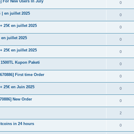
 For New Users In July
0
en juillet 2025
0
25€ en juillet 2025
0
n juillet 2025
0
25€ en juillet 2025
0
 1500TL Kupon Paketi
0
70886] First time Order
0
 25€ en Juin 2025
0
70886] New Order
0
2
itcoins in 24 hours
0