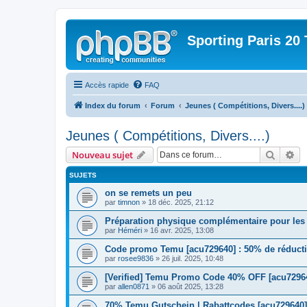
Sporting Paris 20 
Accès rapide
FAQ
Index du forum
Forum
Jeunes ( Compétitions, Divers....)
Jeunes ( Compétitions, Divers....)
Recher
Re
Nouveau sujet
SUJETS
on se remets un peu
par
timnon
» 18 déc. 2025, 21:12
Préparation physique complémentaire pour les 
par
Héméri
» 16 avr. 2025, 13:08
Code promo Temu [acu729640] : 50% de réductio
par
rosee9836
» 26 juil. 2025, 10:48
[Verified] Temu Promo Code 40% OFF [acu72964
par
allen0871
» 06 août 2025, 13:28
70% Temu Gutschein | Rabattcodes [acu729640]