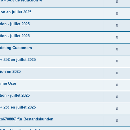
à - 84% de réduction ᐊ
0
n en juillet 2025
0
n - juillet 2025
0
n - juillet 2025
0
xisting Customers
0
25€ en juillet 2025
0
ion en 2025
0
Time User
0
n - juillet 2025
0
25€ en juillet 2025
0
cs670886] für Bestandskunden
0