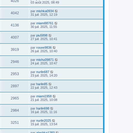
4026
03 août 2025, 08:49
par
mishka0934
4042
31 juil. 2025, 12:19
par
miami98761
4136
30 juil. 2025, 11:55
par
piu5898
4007
27 juil. 2025, 10:41
par
rosee9836
3919
26 juil. 2025, 10:40
par
mishu09871
2946
24 juil. 2025, 10:47
par
nurlin687
2953
23 juil. 2025, 14:20
par
harlin85
2897
22 juil. 2025, 12:43
par
miami1958
2965
21 juil. 2025, 10:08
par
harlin698
2984
16 juil. 2025, 11:16
par
nurlin2025
3251
15 juil. 2025, 13:54
par
alashka1283