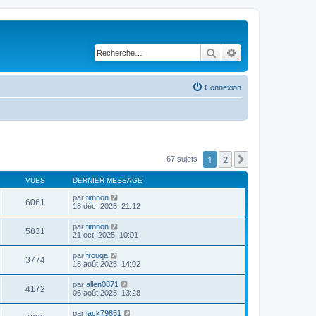
Rechercher
Recherche avancé
Connexion
1
2
Suivante
67 sujets
VUES
DERNIER MESSAGE
par
timnon
6061
18 déc. 2025, 21:12
par
timnon
5831
21 oct. 2025, 10:01
par
frouqa
3774
18 août 2025, 14:02
par
allen0871
4172
06 août 2025, 13:28
par
jack79851