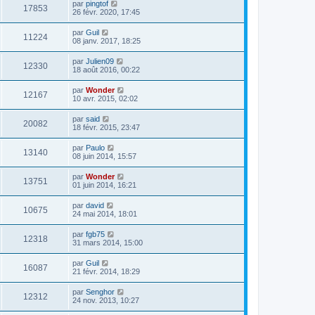
par
pingtof
17853
26 févr. 2020, 17:45
par
Guil
11224
08 janv. 2017, 18:25
par
Julien09
12330
18 août 2016, 00:22
par
Wonder
12167
10 avr. 2015, 02:02
par
said
20082
18 févr. 2015, 23:47
par
Paulo
13140
08 juin 2014, 15:57
par
Wonder
13751
01 juin 2014, 16:21
par
david
10675
24 mai 2014, 18:01
par
fgb75
12318
31 mars 2014, 15:00
par
Guil
16087
21 févr. 2014, 18:29
par
Senghor
12312
24 nov. 2013, 10:27