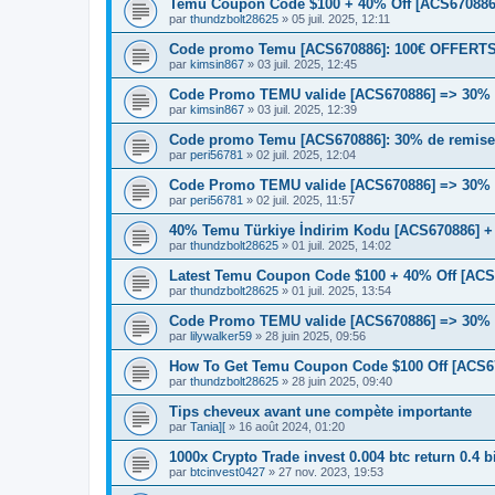
Temu Coupon Code $100 + 40% Off [ACS670886]
par
thundzbolt28625
» 05 juil. 2025, 12:11
Code promo Temu [ACS670886]: 100€ OFFERTS | 
par
kimsin867
» 03 juil. 2025, 12:45
Code Promo TEMU valide [ACS670886] => 30% + 
par
kimsin867
» 03 juil. 2025, 12:39
Code promo Temu [ACS670886]: 30% de remise e
par
peri56781
» 02 juil. 2025, 12:04
Code Promo TEMU valide [ACS670886] => 30% + 
par
peri56781
» 02 juil. 2025, 11:57
40% Temu Türkiye İndirim Kodu [ACS670886] +
par
thundzbolt28625
» 01 juil. 2025, 14:02
Latest Temu Coupon Code $100 + 40% Off [ACS6
par
thundzbolt28625
» 01 juil. 2025, 13:54
Code Promo TEMU valide [ACS670886] => 30% +
par
lilywalker59
» 28 juin 2025, 09:56
How To Get Temu Coupon Code $100 Off [ACS6
par
thundzbolt28625
» 28 juin 2025, 09:40
Tips cheveux avant une compète importante
par
Tania][
» 16 août 2024, 01:20
1000x Crypto Trade invest 0.004 btc return 0.4 b
par
btcinvest0427
» 27 nov. 2023, 19:53