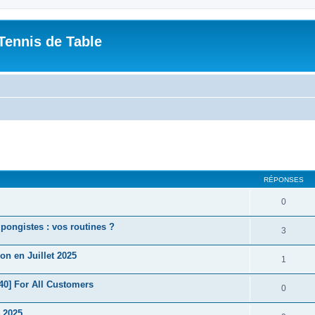
Tennis de Table
cher
cherche avancée
RÉPONSES
0
pongistes : vos routines ?
3
n en Juillet 2025
1
0] For All Customers
0
 2025