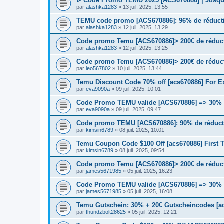
ᐅ Code Promo TEMU 2025 [ACS670886] | Jusqu'
par
alashka1283
» 13 juil. 2025, 13:55
TEMU code promo [ACS670886]: 96% de réductio
par
alashka1283
» 12 juil. 2025, 13:29
Code promo Temu [ACS670886]> 200€ de réductio
par
alashka1283
» 12 juil. 2025, 13:25
Code promo Temu [ACS670886]> 200€ de réductio
par
leo567802
» 10 juil. 2025, 13:44
Temu Discount Code 70% off [acs670886] For E
par
eva9090a
» 09 juil. 2025, 10:01
Code Promo TEMU valide [ACS670886] => 30% + 
par
eva9090a
» 09 juil. 2025, 09:47
Code promo TEMU [ACS670886]: 90% de réduct
par
kimsin6789
» 08 juil. 2025, 10:01
Temu Coupon Code $100 Off [acs670886] First 
par
kimsin6789
» 08 juil. 2025, 09:54
Code promo Temu [ACS670886]> 200€ de réductio
par
james5671985
» 05 juil. 2025, 16:23
Code Promo TEMU valide [ACS670886] => 30% + 
par
james5671985
» 05 juil. 2025, 16:08
Temu Gutschein: 30% + 20€ Gutscheincodes [a
par
thundzbolt28625
» 05 juil. 2025, 12:21