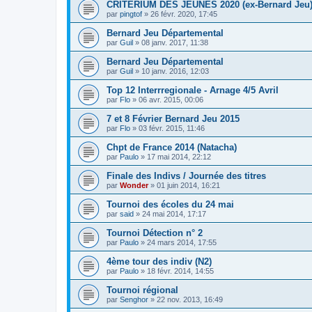
CRITERIUM DES JEUNES 2020 (ex-Bernard Jeu
par
pingtof
» 26 févr. 2020, 17:45
Bernard Jeu Départemental
par
Guil
» 08 janv. 2017, 11:38
Bernard Jeu Départemental
par
Guil
» 10 janv. 2016, 12:03
Top 12 Interrregionale - Arnage 4/5 Avril
par
Flo
» 06 avr. 2015, 00:06
7 et 8 Février Bernard Jeu 2015
par
Flo
» 03 févr. 2015, 11:46
Chpt de France 2014 (Natacha)
par
Paulo
» 17 mai 2014, 22:12
Finale des Indivs / Journée des titres
par
Wonder
» 01 juin 2014, 16:21
Tournoi des écoles du 24 mai
par
said
» 24 mai 2014, 17:17
Tournoi Détection n° 2
par
Paulo
» 24 mars 2014, 17:55
4ème tour des indiv (N2)
par
Paulo
» 18 févr. 2014, 14:55
Tournoi régional
par
Senghor
» 22 nov. 2013, 16:49