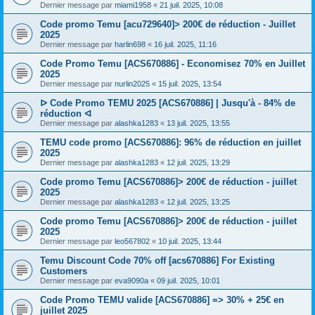
Dernier message par
miami1958
«
21 juil. 2025, 10:08
Code promo Temu [acu729640]> 200€ de réduction - Juillet
2025
Dernier message par
harlin698
«
16 juil. 2025, 11:16
Code Promo Temu [ACS670886] - Economisez 70% en Juillet
2025
Dernier message par
nurlin2025
«
15 juil. 2025, 13:54
ᐅ Code Promo TEMU 2025 [ACS670886] | Jusqu'à - 84% de
réduction ᐊ
Dernier message par
alashka1283
«
13 juil. 2025, 13:55
TEMU code promo [ACS670886]: 96% de réduction en juillet
2025
Dernier message par
alashka1283
«
12 juil. 2025, 13:29
Code promo Temu [ACS670886]> 200€ de réduction - juillet
2025
Dernier message par
alashka1283
«
12 juil. 2025, 13:25
Code promo Temu [ACS670886]> 200€ de réduction - juillet
2025
Dernier message par
leo567802
«
10 juil. 2025, 13:44
Temu Discount Code 70% off [acs670886] For Existing
Customers
Dernier message par
eva9090a
«
09 juil. 2025, 10:01
Code Promo TEMU valide [ACS670886] => 30% + 25€ en
juillet 2025