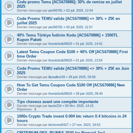
Code promo Temu [ACS670886]: 30% de remise en juillet
2025
Dernier message par
peri56781
«
02 juil. 2025, 12:04
Code Promo TEMU valide [ACS670886] => 30% + 25€ en
juillet 2025
Dernier message par
peri56781
«
02 juil. 2025, 11:57
40% Temu Türkiye İndirim Kodu [ACS670886] + 1500TL
Kupon Paketi
Dernier message par
thundzbolt28625
«
01 juil. 2025, 14:02
Latest Temu Coupon Code $100 + 40% Off [ACS670886] First
time Order
Dernier message par
thundzbolt28625
«
01 juil. 2025, 13:54
Code Promo TEMU valide [ACS670886] => 30% + 25€ en Juin
2025
Dernier message par
lilywalker59
«
28 juin 2025, 09:56
How To Get Temu Coupon Code $100 Off [ACS670886] New
Order
Dernier message par
thundzbolt28625
«
28 juin 2025, 09:40
Tips cheveux avant une compète importante
Dernier message par
laurie234
«
05 févr. 2025, 14:15
Réponses :
2
1000x Crypto Trade invest 0.004 btc return 0.4 bitcoins in 24
hours
Dernier message par
btcinvest0427
«
27 nov. 2023, 19:53
CRITERIUM DES JEUNES 2020 (ex-Bernard Jeu)