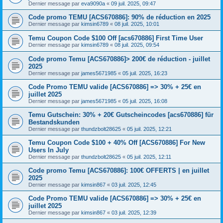
Dernier message par
eva9090a
«
09 juil. 2025, 09:47
Code promo TEMU [ACS670886]: 90% de réduction en 2025
Dernier message par
kimsin6789
«
08 juil. 2025, 10:01
Temu Coupon Code $100 Off [acs670886] First Time User
Dernier message par
kimsin6789
«
08 juil. 2025, 09:54
Code promo Temu [ACS670886]> 200€ de réduction - juillet
2025
Dernier message par
james5671985
«
05 juil. 2025, 16:23
Code Promo TEMU valide [ACS670886] => 30% + 25€ en
juillet 2025
Dernier message par
james5671985
«
05 juil. 2025, 16:08
Temu Gutschein: 30% + 20€ Gutscheincodes [acs670886] für
Bestandskunden
Dernier message par
thundzbolt28625
«
05 juil. 2025, 12:21
Temu Coupon Code $100 + 40% Off [ACS670886] For New
Users In July
Dernier message par
thundzbolt28625
«
05 juil. 2025, 12:11
Code promo Temu [ACS670886]: 100€ OFFERTS | en juillet
2025
Dernier message par
kimsin867
«
03 juil. 2025, 12:45
Code Promo TEMU valide [ACS670886] => 30% + 25€ en
juillet 2025
Dernier message par
kimsin867
«
03 juil. 2025, 12:39