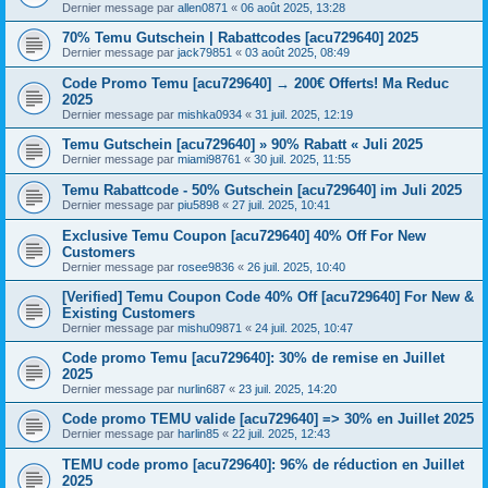
Dernier message par
allen0871
«
06 août 2025, 13:28
70% Temu Gutschein | Rabattcodes [acu729640] 2025
Dernier message par
jack79851
«
03 août 2025, 08:49
Code Promo Temu [acu729640] → 200€ Offerts! Ma Reduc
2025
Dernier message par
mishka0934
«
31 juil. 2025, 12:19
Temu Gutschein [acu729640] » 90% Rabatt « Juli 2025
Dernier message par
miami98761
«
30 juil. 2025, 11:55
Temu Rabattcode - 50% Gutschein [acu729640] im Juli 2025
Dernier message par
piu5898
«
27 juil. 2025, 10:41
Exclusive Temu Coupon [acu729640] 40% Off For New
Customers
Dernier message par
rosee9836
«
26 juil. 2025, 10:40
[Verified] Temu Coupon Code 40% Off [acu729640] For New &
Existing Customers
Dernier message par
mishu09871
«
24 juil. 2025, 10:47
Code promo Temu [acu729640]: 30% de remise en Juillet
2025
Dernier message par
nurlin687
«
23 juil. 2025, 14:20
Code promo TEMU valide [acu729640] => 30% en Juillet 2025
Dernier message par
harlin85
«
22 juil. 2025, 12:43
TEMU code promo [acu729640]: 96% de réduction en Juillet
2025