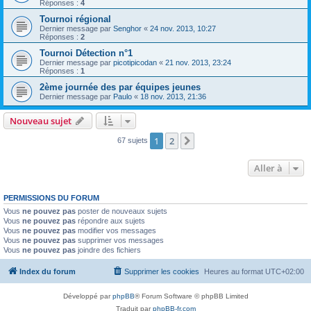
Réponses :
4
Tournoi régional
Dernier message par
Senghor
«
24 nov. 2013, 10:27
Réponses :
2
Tournoi Détection n°1
Dernier message par
picotipicodan
«
21 nov. 2013, 23:24
Réponses :
1
2ème journée des par équipes jeunes
Dernier message par
Paulo
«
18 nov. 2013, 21:36
Nouveau sujet
1
2
Suivante
67 sujets
Aller à
PERMISSIONS DU FORUM
Vous
ne pouvez pas
poster de nouveaux sujets
Vous
ne pouvez pas
répondre aux sujets
Vous
ne pouvez pas
modifier vos messages
Vous
ne pouvez pas
supprimer vos messages
Vous
ne pouvez pas
joindre des fichiers
Index du forum
Supprimer les cookies
Heures au format
UTC+02:00
Développé par
phpBB
® Forum Software © phpBB Limited
Traduit par
phpBB-fr.com