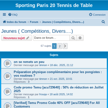
Sporting Paris 20 Tennis de Table
FAQ
Connexion
R
Index du forum
Forum
Jeunes ( Compétitions, Divers....)
e
Jeunes ( Compétitions, Divers....)
c
Rechercher
Recherche avanc
Nouveau sujet
h
e
1
2
Suivante
67 sujets
r
Sujets
c
on se remets un peu
h
Dernier message par
timnon
«
18 déc. 2025, 21:12
e
Préparation physique complémentaire pour les pongistes :
r
vos routines ?
Dernier message par
timnon
«
21 oct. 2025, 10:01
Réponses :
3
Code promo Temu [acu729640] : 50% de réduction en Juillet
2025
Dernier message par
frouqa
«
18 août 2025, 14:02
Réponses :
1
[Verified] Temu Promo Code 40% OFF [acu729640] For All
Customers