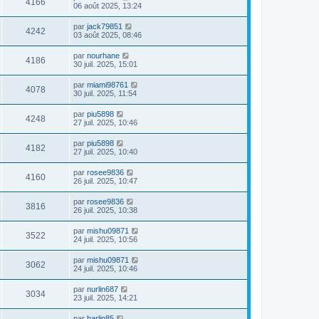
4166
06 août 2025, 13:24
par
jack79851
4242
03 août 2025, 08:46
par
nourhane
4186
30 juil. 2025, 15:01
par
miami98761
4078
30 juil. 2025, 11:54
par
piu5898
4248
27 juil. 2025, 10:46
par
piu5898
4182
27 juil. 2025, 10:40
par
rosee9836
4160
26 juil. 2025, 10:47
par
rosee9836
3816
26 juil. 2025, 10:38
par
mishu09871
3522
24 juil. 2025, 10:56
par
mishu09871
3062
24 juil. 2025, 10:46
par
nurlin687
3034
23 juil. 2025, 14:21
par
harlin85