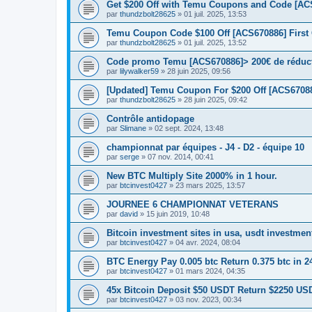
Get $200 Off with Temu Coupons and Code [AC
par
thundzbolt28625
» 01 juil. 2025, 13:53
Temu Coupon Code $100 Off [ACS670886] First
par
thundzbolt28625
» 01 juil. 2025, 13:52
Code promo Temu [ACS670886]> 200€ de réduct
par
lilywalker59
» 28 juin 2025, 09:56
[Updated] Temu Coupon For $200 Off [ACS67088
par
thundzbolt28625
» 28 juin 2025, 09:42
Contrôle antidopage
par
Slimane
» 02 sept. 2024, 13:48
championnat par équipes - J4 - D2 - équipe 10
par
serge
» 07 nov. 2014, 00:41
New BTC Multiply Site 2000% in 1 hour.
par
btcinvest0427
» 23 mars 2025, 13:57
JOURNEE 6 CHAMPIONNAT VETERANS
par
david
» 15 juin 2019, 10:48
Bitcoin investment sites in usa, usdt investmen
par
btcinvest0427
» 04 avr. 2024, 08:04
BTC Energy Pay 0.005 btc Return 0.375 btc in 2
par
btcinvest0427
» 01 mars 2024, 04:35
45x Bitcoin Deposit $50 USDT Return $2250 US
par
btcinvest0427
» 03 nov. 2023, 00:34