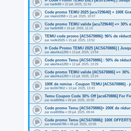
ᐅ Code Promo TEMU 2025 [acu729640] | Jusqu'à
par
harlin85
» 22 juil. 2025, 12:42
Code promo TEMU 2025 [acu729640] + 100€ Grat
par
miami1958
» 21 juil. 2025, 10:07
Code promo TEMU valide [acu729640] => 30% en
par
harlin698
» 16 juil. 2025, 11:14
TEMU code promo [ACS670886]: 96% de réductio
par
nurlin2025
» 15 juil. 2025, 13:52
ᐅ Code Promo TEMU 2025 [ACS670886] | Jusqu'
par
alashka1283
» 13 juil. 2025, 13:54
Code promo Temu [ACS670886] : 50% de réductio
par
alashka1283
» 12 juil. 2025, 13:29
Code promo TEMU valide [ACS670886] => 30% en
par
alashka1283
» 12 juil. 2025, 13:24
100€ de remise - Coupon TEMU [ACS670886] - ju
par
leo567802
» 10 juil. 2025, 13:43
Temu Coupon Code 30% Off [acs670886] For Fi
par
eva9090a
» 09 juil. 2025, 10:00
Code promo Temu [ACS670886]> 200€ de réductio
par
eva9090a
» 09 juil. 2025, 09:44
Code promo Temu [ACS670886]: 100€ OFFERTS | 
par
kimsin6789
» 08 juil. 2025, 10:05