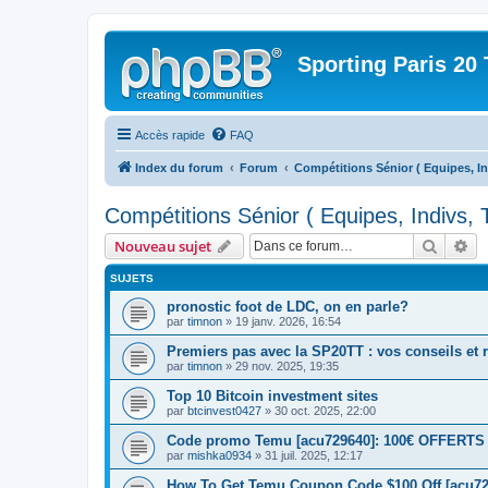
Sporting Paris 20 
Accès rapide
FAQ
Index du forum
Forum
Compétitions Sénior ( Equipes, In
Compétitions Sénior ( Equipes, Indivs, 
Recher
Re
Nouveau sujet
SUJETS
pronostic foot de LDC, on en parle?
par
timnon
» 19 janv. 2026, 16:54
Premiers pas avec la SP20TT : vos conseils et 
par
timnon
» 29 nov. 2025, 19:35
Top 10 Bitcoin investment sites
par
btcinvest0427
» 30 oct. 2025, 22:00
Code promo Temu [acu729640]: 100€ OFFERTS | 
par
mishka0934
» 31 juil. 2025, 12:17
How To Get Temu Coupon Code $100 Off [acu729