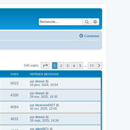
Rechercher
Recherche avancé
Connexion
Page
1
sur
11
1
2
3
4
5
11
Suivante
546 sujets
…
VUES
DERNIER MESSAGE
par
timnon
6022
19 janv. 2026, 16:54
par
timnon
4200
29 nov. 2025, 19:35
par
btcinvest0427
4064
30 oct. 2025, 22:00
par
timnon
4631
28 sept. 2025, 14:34
par
allen0871