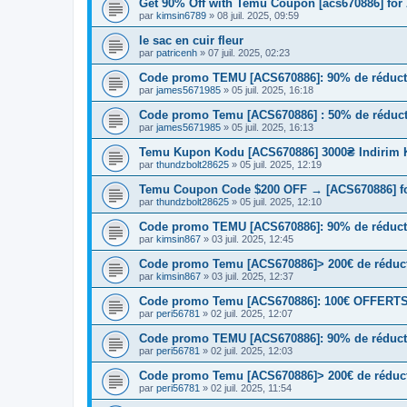
Get 90% Off with Temu Coupon [acs670886] for 
par
kimsin6789
» 08 juil. 2025, 09:59
le sac en cuir fleur
par
patricenh
» 07 juil. 2025, 02:23
Code promo TEMU [ACS670886]: 90% de réduct
par
james5671985
» 05 juil. 2025, 16:18
Code promo Temu [ACS670886] : 50% de réductio
par
james5671985
» 05 juil. 2025, 16:13
Temu Kupon Kodu [ACS670886] 3000₴ Indirim 
par
thundzbolt28625
» 05 juil. 2025, 12:19
Temu Coupon Code $200 OFF → [ACS670886] fo
par
thundzbolt28625
» 05 juil. 2025, 12:10
Code promo TEMU [ACS670886]: 90% de réduct
par
kimsin867
» 03 juil. 2025, 12:45
Code promo Temu [ACS670886]> 200€ de réductio
par
kimsin867
» 03 juil. 2025, 12:37
Code promo Temu [ACS670886]: 100€ OFFERTS | 
par
peri56781
» 02 juil. 2025, 12:07
Code promo TEMU [ACS670886]: 90% de réduct
par
peri56781
» 02 juil. 2025, 12:03
Code promo Temu [ACS670886]> 200€ de réductio
par
peri56781
» 02 juil. 2025, 11:54