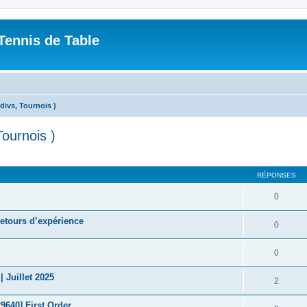
Tennis de Table
divs, Tournois )
Tournois )
cher
cherche avancée
RÉPONSES
0
retours d’expérience
0
0
Juillet 2025
2
640] First Order