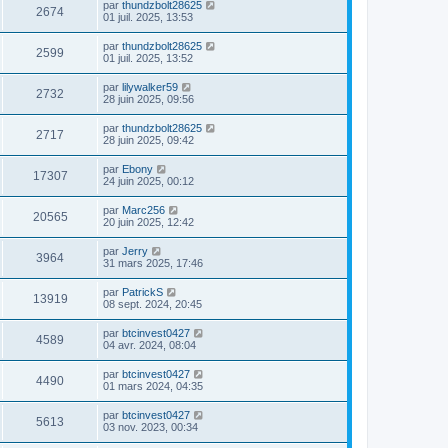
par
thundzbolt28625
2674
01 juil. 2025, 13:53
par
thundzbolt28625
2599
01 juil. 2025, 13:52
par
lilywalker59
2732
28 juin 2025, 09:56
par
thundzbolt28625
2717
28 juin 2025, 09:42
par
Ebony
17307
24 juin 2025, 00:12
par
Marc256
20565
20 juin 2025, 12:42
par
Jerry
3964
31 mars 2025, 17:46
par
PatrickS
13919
08 sept. 2024, 20:45
par
btcinvest0427
4589
04 avr. 2024, 08:04
par
btcinvest0427
4490
01 mars 2024, 04:35
par
btcinvest0427
5613
03 nov. 2023, 00:34