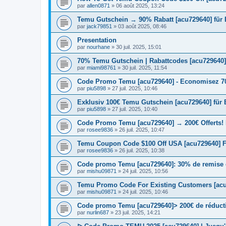
par
allen0871
» 06 août 2025, 13:24
Temu Gutschein → 90% Rabatt [acu729640] für
par
jack79851
» 03 août 2025, 08:46
Presentation
par
nourhane
» 30 juil. 2025, 15:01
70% Temu Gutschein | Rabattcodes [acu729640]
par
miami98761
» 30 juil. 2025, 11:54
Code Promo Temu [acu729640] - Economisez 70
par
piu5898
» 27 juil. 2025, 10:46
Exklusiv 100€ Temu Gutschein [acu729640] für
par
piu5898
» 27 juil. 2025, 10:40
Code Promo Temu [acu729640] → 200€ Offerts!
par
rosee9836
» 26 juil. 2025, 10:47
Temu Coupon Code $100 Off USA [acu729640] F
par
rosee9836
» 26 juil. 2025, 10:38
Code promo Temu [acu729640]: 30% de remise e
par
mishu09871
» 24 juil. 2025, 10:56
Temu Promo Code For Existing Customers [acu
par
mishu09871
» 24 juil. 2025, 10:46
Code promo Temu [acu729640]> 200€ de réductio
par
nurlin687
» 23 juil. 2025, 14:21