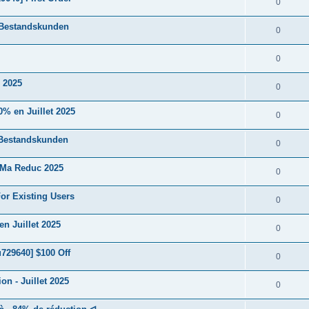
0
 Bestandskunden
0
0
 2025
0
% en Juillet 2025
0
 Bestandskunden
0
 Ma Reduc 2025
0
or Existing Users
0
n Juillet 2025
0
729640] $100 Off
0
n - Juillet 2025
0