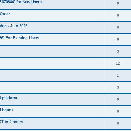
S670886] for New Users
0
 Order
0
ion - Juin 2025
0
6] For Existing Users
0
3
12
1
3
t platform
0
4 hours
0
DT in 2 hours
0