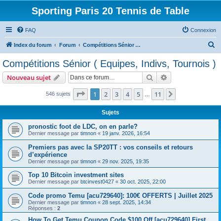
Sporting Paris 20 Tennis de Table
FAQ
Connexion
R
Index du forum
Forum
Compétitions Sénior ( Equipes, Indivs, Tournois )
e
Compétitions Sénior ( Equipes, Indivs, Tournois )
c
Rechercher
Recherche avanc
Nouveau sujet
h
e
Page
1
sur
11
1
2
3
4
5
11
Suivante
546 sujets
…
r
Sujets
c
pronostic foot de LDC, on en parle?
h
Dernier message par
timnon
«
19 janv. 2026, 16:54
e
Premiers pas avec la SP20TT : vos conseils et retours
r
d’expérience
Dernier message par
timnon
«
29 nov. 2025, 19:35
Top 10 Bitcoin investment sites
Dernier message par
btcinvest0427
«
30 oct. 2025, 22:00
Code promo Temu [acu729640]: 100€ OFFERTS | Juillet 2025
Dernier message par
timnon
«
28 sept. 2025, 14:34
Réponses :
2
How To Get Temu Coupon Code $100 Off [acu729640] First