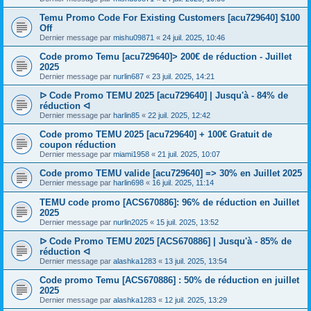
Temu Promo Code For Existing Customers [acu729640] $100
Off
Dernier message par
mishu09871
«
24 juil. 2025, 10:46
Code promo Temu [acu729640]> 200€ de réduction - Juillet
2025
Dernier message par
nurlin687
«
23 juil. 2025, 14:21
ᐅ Code Promo TEMU 2025 [acu729640] | Jusqu'à - 84% de
réduction ᐊ
Dernier message par
harlin85
«
22 juil. 2025, 12:42
Code promo TEMU 2025 [acu729640] + 100€ Gratuit de
coupon réduction
Dernier message par
miami1958
«
21 juil. 2025, 10:07
Code promo TEMU valide [acu729640] => 30% en Juillet 2025
Dernier message par
harlin698
«
16 juil. 2025, 11:14
TEMU code promo [ACS670886]: 96% de réduction en Juillet
2025
Dernier message par
nurlin2025
«
15 juil. 2025, 13:52
ᐅ Code Promo TEMU 2025 [ACS670886] | Jusqu'à - 85% de
réduction ᐊ
Dernier message par
alashka1283
«
13 juil. 2025, 13:54
Code promo Temu [ACS670886] : 50% de réduction en juillet
2025
Dernier message par
alashka1283
«
12 juil. 2025, 13:29