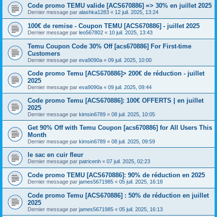
Code promo TEMU valide [ACS670886] => 30% en juillet 2025
Dernier message par
alashka1283
«
12 juil. 2025, 13:24
100€ de remise - Coupon TEMU [ACS670886] - juillet 2025
Dernier message par
leo567802
«
10 juil. 2025, 13:43
Temu Coupon Code 30% Off [acs670886] For First-time
Customers
Dernier message par
eva9090a
«
09 juil. 2025, 10:00
Code promo Temu [ACS670886]> 200€ de réduction - juillet
2025
Dernier message par
eva9090a
«
09 juil. 2025, 09:44
Code promo Temu [ACS670886]: 100€ OFFERTS | en juillet
2025
Dernier message par
kimsin6789
«
08 juil. 2025, 10:05
Get 90% Off with Temu Coupon [acs670886] for All Users This
Month
Dernier message par
kimsin6789
«
08 juil. 2025, 09:59
le sac en cuir fleur
Dernier message par
patricenh
«
07 juil. 2025, 02:23
Code promo TEMU [ACS670886]: 90% de réduction en 2025
Dernier message par
james5671985
«
05 juil. 2025, 16:18
Code promo Temu [ACS670886] : 50% de réduction en juillet
2025
Dernier message par
james5671985
«
05 juil. 2025, 16:13