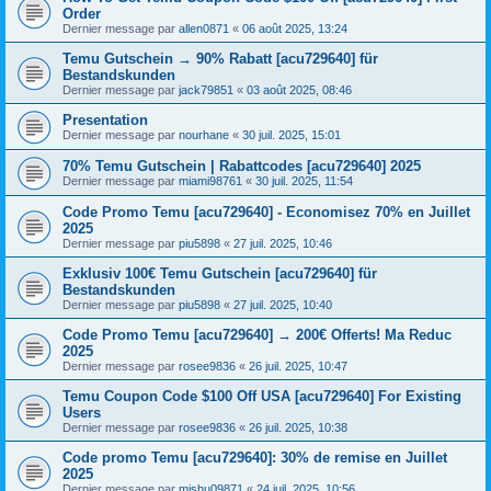
Order
Dernier message par
allen0871
«
06 août 2025, 13:24
Temu Gutschein → 90% Rabatt [acu729640] für
Bestandskunden
Dernier message par
jack79851
«
03 août 2025, 08:46
Presentation
Dernier message par
nourhane
«
30 juil. 2025, 15:01
70% Temu Gutschein | Rabattcodes [acu729640] 2025
Dernier message par
miami98761
«
30 juil. 2025, 11:54
Code Promo Temu [acu729640] - Economisez 70% en Juillet
2025
Dernier message par
piu5898
«
27 juil. 2025, 10:46
Exklusiv 100€ Temu Gutschein [acu729640] für
Bestandskunden
Dernier message par
piu5898
«
27 juil. 2025, 10:40
Code Promo Temu [acu729640] → 200€ Offerts! Ma Reduc
2025
Dernier message par
rosee9836
«
26 juil. 2025, 10:47
Temu Coupon Code $100 Off USA [acu729640] For Existing
Users
Dernier message par
rosee9836
«
26 juil. 2025, 10:38
Code promo Temu [acu729640]: 30% de remise en Juillet
2025
Dernier message par
mishu09871
«
24 juil. 2025, 10:56