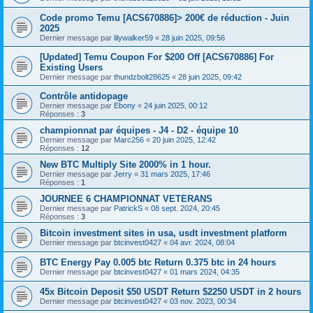
Code promo Temu [ACS670886]> 200€ de réduction - Juin
2025
Dernier message par
lilywalker59
«
28 juin 2025, 09:56
[Updated] Temu Coupon For $200 Off [ACS670886] For
Existing Users
Dernier message par
thundzbolt28625
«
28 juin 2025, 09:42
Contrôle antidopage
Dernier message par
Ebony
«
24 juin 2025, 00:12
Réponses :
3
championnat par équipes - J4 - D2 - équipe 10
Dernier message par
Marc256
«
20 juin 2025, 12:42
Réponses :
12
New BTC Multiply Site 2000% in 1 hour.
Dernier message par
Jerry
«
31 mars 2025, 17:46
Réponses :
1
JOURNEE 6 CHAMPIONNAT VETERANS
Dernier message par
PatrickS
«
08 sept. 2024, 20:45
Réponses :
3
Bitcoin investment sites in usa, usdt investment platform
Dernier message par
btcinvest0427
«
04 avr. 2024, 08:04
BTC Energy Pay 0.005 btc Return 0.375 btc in 24 hours
Dernier message par
btcinvest0427
«
01 mars 2024, 04:35
45x Bitcoin Deposit $50 USDT Return $2250 USDT in 2 hours
Dernier message par
btcinvest0427
«
03 nov. 2023, 00:34