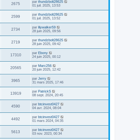
par
thundzbolt28625
2675
01 juil. 2025, 13:53
par
thundzbolt28625
2599
01 juil. 2025, 13:52
par
lilywalker59
2734
28 juin 2025, 09:56
par
thundzbolt28625
2719
28 juin 2025, 09:42
par
Ebony
17310
24 juin 2025, 00:12
par
Marc256
20565
20 juin 2025, 12:42
par
Jerry
3965
31 mars 2025, 17:46
par
PatrickS
13919
08 sept. 2024, 20:45
par
btcinvest0427
4590
04 avr. 2024, 08:04
par
btcinvest0427
4492
01 mars 2024, 04:35
par
btcinvest0427
5613
03 nov. 2023, 00:34