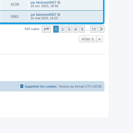
par
btcinvest0427
4239
16 oct. 2023, 18:56
par
btcinvest0427
5981
31 mai 2023, 16:22
Page
1
sur
11
1
2
3
4
5
11
Suivante
546 sujets
…
Aller à
Supprimer les cookies
Heures au format
UTC+02:00