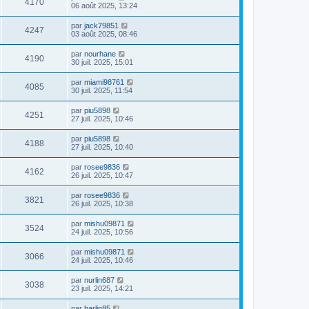
4170
06 août 2025, 13:24
par
jack79851
4247
03 août 2025, 08:46
par
nourhane
4190
30 juil. 2025, 15:01
par
miami98761
4085
30 juil. 2025, 11:54
par
piu5898
4251
27 juil. 2025, 10:46
par
piu5898
4188
27 juil. 2025, 10:40
par
rosee9836
4162
26 juil. 2025, 10:47
par
rosee9836
3821
26 juil. 2025, 10:38
par
mishu09871
3524
24 juil. 2025, 10:56
par
mishu09871
3066
24 juil. 2025, 10:46
par
nurlin687
3038
23 juil. 2025, 14:21
par
harlin85