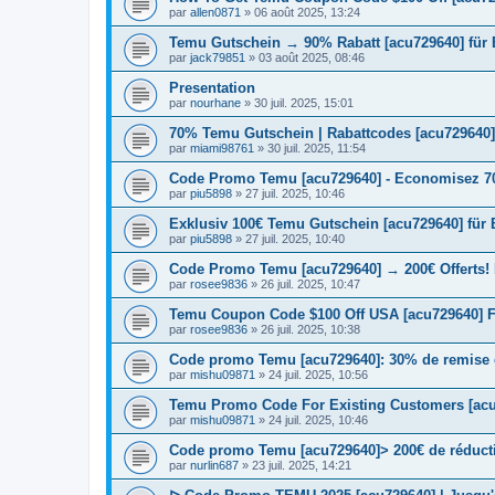
par
allen0871
» 06 août 2025, 13:24
Temu Gutschein → 90% Rabatt [acu729640] für
par
jack79851
» 03 août 2025, 08:46
Presentation
par
nourhane
» 30 juil. 2025, 15:01
70% Temu Gutschein | Rabattcodes [acu729640]
par
miami98761
» 30 juil. 2025, 11:54
Code Promo Temu [acu729640] - Economisez 70
par
piu5898
» 27 juil. 2025, 10:46
Exklusiv 100€ Temu Gutschein [acu729640] für
par
piu5898
» 27 juil. 2025, 10:40
Code Promo Temu [acu729640] → 200€ Offerts!
par
rosee9836
» 26 juil. 2025, 10:47
Temu Coupon Code $100 Off USA [acu729640] F
par
rosee9836
» 26 juil. 2025, 10:38
Code promo Temu [acu729640]: 30% de remise e
par
mishu09871
» 24 juil. 2025, 10:56
Temu Promo Code For Existing Customers [acu
par
mishu09871
» 24 juil. 2025, 10:46
Code promo Temu [acu729640]> 200€ de réductio
par
nurlin687
» 23 juil. 2025, 14:21