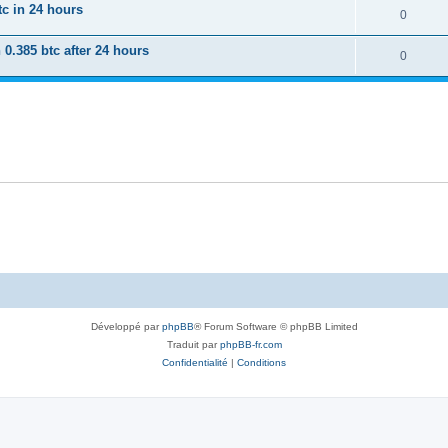
tc in 24 hours
0
 0.385 btc after 24 hours
0
Développé par
phpBB
® Forum Software © phpBB Limited
Traduit par
phpBB-fr.com
Confidentialité
|
Conditions