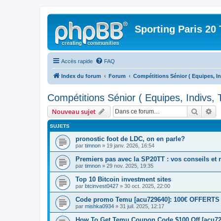
Sporting Paris 20 
Accès rapide
FAQ
Index du forum
Forum
Compétitions Sénior ( Equipes, In
Compétitions Sénior ( Equipes, Indivs, 
Recher
Re
Nouveau sujet
SUJETS
pronostic foot de LDC, on en parle?
par
timnon
» 19 janv. 2026, 16:54
Premiers pas avec la SP20TT : vos conseils et 
par
timnon
» 29 nov. 2025, 19:35
Top 10 Bitcoin investment sites
par
btcinvest0427
» 30 oct. 2025, 22:00
Code promo Temu [acu729640]: 100€ OFFERTS | 
par
mishka0934
» 31 juil. 2025, 12:17
How To Get Temu Coupon Code $100 Off [acu729