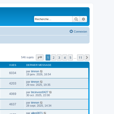
Rechercher
Recherche avancé
Connexion
Page
1
sur
11
1
2
3
4
5
11
Suivante
546 sujets
…
VUES
DERNIER MESSAGE
par
timnon
6034
19 janv. 2026, 16:54
par
timnon
4203
29 nov. 2025, 19:35
par
btcinvest0427
4069
30 oct. 2025, 22:00
par
timnon
4637
28 sept. 2025, 14:34
par
allen0871