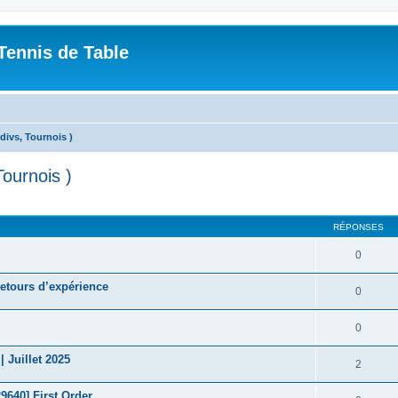
Tennis de Table
divs, Tournois )
Tournois )
cher
cherche avancée
RÉPONSES
0
retours d’expérience
0
0
Juillet 2025
2
640] First Order