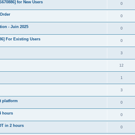
S670886] for New Users
0
 Order
0
ion - Juin 2025
0
6] For Existing Users
0
3
12
1
3
t platform
0
4 hours
0
DT in 2 hours
0