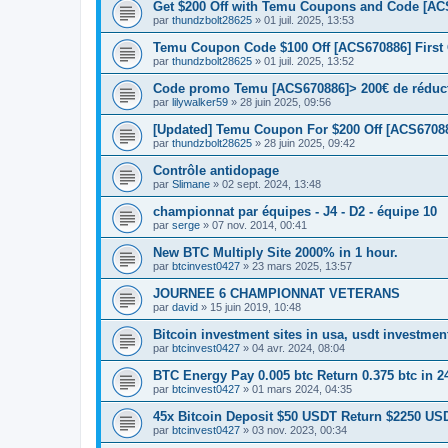
Get $200 Off with Temu Coupons and Code [AC
par
thundzbolt28625
» 01 juil. 2025, 13:53
Temu Coupon Code $100 Off [ACS670886] First
par
thundzbolt28625
» 01 juil. 2025, 13:52
Code promo Temu [ACS670886]> 200€ de réduct
par
lilywalker59
» 28 juin 2025, 09:56
[Updated] Temu Coupon For $200 Off [ACS67088
par
thundzbolt28625
» 28 juin 2025, 09:42
Contrôle antidopage
par
Slimane
» 02 sept. 2024, 13:48
championnat par équipes - J4 - D2 - équipe 10
par
serge
» 07 nov. 2014, 00:41
New BTC Multiply Site 2000% in 1 hour.
par
btcinvest0427
» 23 mars 2025, 13:57
JOURNEE 6 CHAMPIONNAT VETERANS
par
david
» 15 juin 2019, 10:48
Bitcoin investment sites in usa, usdt investmen
par
btcinvest0427
» 04 avr. 2024, 08:04
BTC Energy Pay 0.005 btc Return 0.375 btc in 2
par
btcinvest0427
» 01 mars 2024, 04:35
45x Bitcoin Deposit $50 USDT Return $2250 US
par
btcinvest0427
» 03 nov. 2023, 00:34