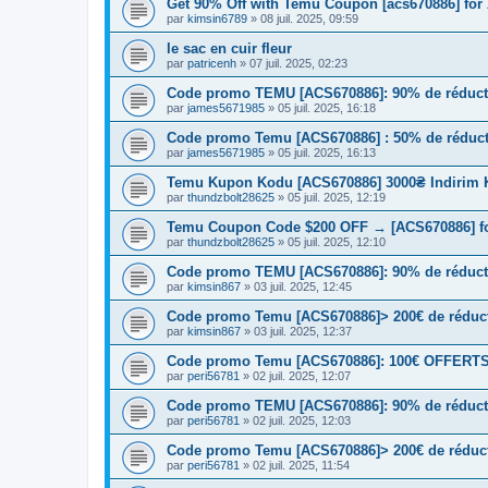
Get 90% Off with Temu Coupon [acs670886] for 
par
kimsin6789
» 08 juil. 2025, 09:59
le sac en cuir fleur
par
patricenh
» 07 juil. 2025, 02:23
Code promo TEMU [ACS670886]: 90% de réduct
par
james5671985
» 05 juil. 2025, 16:18
Code promo Temu [ACS670886] : 50% de réductio
par
james5671985
» 05 juil. 2025, 16:13
Temu Kupon Kodu [ACS670886] 3000₴ Indirim 
par
thundzbolt28625
» 05 juil. 2025, 12:19
Temu Coupon Code $200 OFF → [ACS670886] fo
par
thundzbolt28625
» 05 juil. 2025, 12:10
Code promo TEMU [ACS670886]: 90% de réduct
par
kimsin867
» 03 juil. 2025, 12:45
Code promo Temu [ACS670886]> 200€ de réductio
par
kimsin867
» 03 juil. 2025, 12:37
Code promo Temu [ACS670886]: 100€ OFFERTS | 
par
peri56781
» 02 juil. 2025, 12:07
Code promo TEMU [ACS670886]: 90% de réduct
par
peri56781
» 02 juil. 2025, 12:03
Code promo Temu [ACS670886]> 200€ de réductio
par
peri56781
» 02 juil. 2025, 11:54