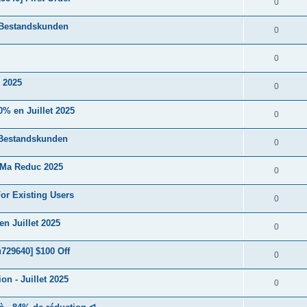
0
 Bestandskunden
0
0
 2025
0
% en Juillet 2025
0
 Bestandskunden
0
 Ma Reduc 2025
0
or Existing Users
0
n Juillet 2025
0
729640] $100 Off
0
n - Juillet 2025
0