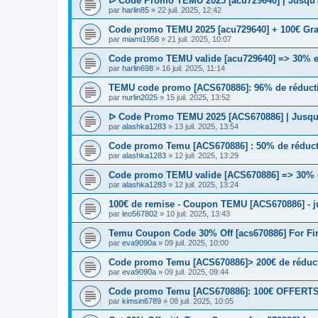
ᐅ Code Promo TEMU 2025 [acu729640] | Jusqu'à
par
harlin85
» 22 juil. 2025, 12:42
Code promo TEMU 2025 [acu729640] + 100€ Grat
par
miami1958
» 21 juil. 2025, 10:07
Code promo TEMU valide [acu729640] => 30% en
par
harlin698
» 16 juil. 2025, 11:14
TEMU code promo [ACS670886]: 96% de réductio
par
nurlin2025
» 15 juil. 2025, 13:52
ᐅ Code Promo TEMU 2025 [ACS670886] | Jusqu'
par
alashka1283
» 13 juil. 2025, 13:54
Code promo Temu [ACS670886] : 50% de réductio
par
alashka1283
» 12 juil. 2025, 13:29
Code promo TEMU valide [ACS670886] => 30% en
par
alashka1283
» 12 juil. 2025, 13:24
100€ de remise - Coupon TEMU [ACS670886] - ju
par
leo567802
» 10 juil. 2025, 13:43
Temu Coupon Code 30% Off [acs670886] For Fi
par
eva9090a
» 09 juil. 2025, 10:00
Code promo Temu [ACS670886]> 200€ de réductio
par
eva9090a
» 09 juil. 2025, 09:44
Code promo Temu [ACS670886]: 100€ OFFERTS | 
par
kimsin6789
» 08 juil. 2025, 10:05