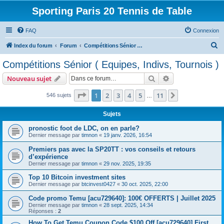
Sporting Paris 20 Tennis de Table
FAQ
Connexion
R
Index du forum
Forum
Compétitions Sénior ( Equipes, Indivs, Tournois )
e
Compétitions Sénior ( Equipes, Indivs, Tournois )
c
Rechercher
Recherche avanc
Nouveau sujet
h
e
Page
1
sur
11
1
2
3
4
5
11
Suivante
546 sujets
…
r
Sujets
c
pronostic foot de LDC, on en parle?
h
Dernier message par
timnon
«
19 janv. 2026, 16:54
e
Premiers pas avec la SP20TT : vos conseils et retours
r
d’expérience
Dernier message par
timnon
«
29 nov. 2025, 19:35
Top 10 Bitcoin investment sites
Dernier message par
btcinvest0427
«
30 oct. 2025, 22:00
Code promo Temu [acu729640]: 100€ OFFERTS | Juillet 2025
Dernier message par
timnon
«
28 sept. 2025, 14:34
Réponses :
2
How To Get Temu Coupon Code $100 Off [acu729640] First