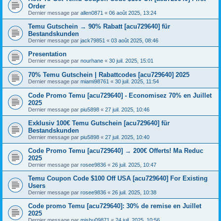
Order
Dernier message par
allen0871
«
06 août 2025, 13:24
Temu Gutschein → 90% Rabatt [acu729640] für
Bestandskunden
Dernier message par
jack79851
«
03 août 2025, 08:46
Presentation
Dernier message par
nourhane
«
30 juil. 2025, 15:01
70% Temu Gutschein | Rabattcodes [acu729640] 2025
Dernier message par
miami98761
«
30 juil. 2025, 11:54
Code Promo Temu [acu729640] - Economisez 70% en Juillet
2025
Dernier message par
piu5898
«
27 juil. 2025, 10:46
Exklusiv 100€ Temu Gutschein [acu729640] für
Bestandskunden
Dernier message par
piu5898
«
27 juil. 2025, 10:40
Code Promo Temu [acu729640] → 200€ Offerts! Ma Reduc
2025
Dernier message par
rosee9836
«
26 juil. 2025, 10:47
Temu Coupon Code $100 Off USA [acu729640] For Existing
Users
Dernier message par
rosee9836
«
26 juil. 2025, 10:38
Code promo Temu [acu729640]: 30% de remise en Juillet
2025
Dernier message par
mishu09871
«
24 juil. 2025, 10:56