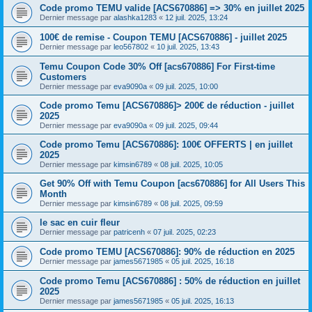
Code promo TEMU valide [ACS670886] => 30% en juillet 2025
Dernier message par
alashka1283
«
12 juil. 2025, 13:24
100€ de remise - Coupon TEMU [ACS670886] - juillet 2025
Dernier message par
leo567802
«
10 juil. 2025, 13:43
Temu Coupon Code 30% Off [acs670886] For First-time
Customers
Dernier message par
eva9090a
«
09 juil. 2025, 10:00
Code promo Temu [ACS670886]> 200€ de réduction - juillet
2025
Dernier message par
eva9090a
«
09 juil. 2025, 09:44
Code promo Temu [ACS670886]: 100€ OFFERTS | en juillet
2025
Dernier message par
kimsin6789
«
08 juil. 2025, 10:05
Get 90% Off with Temu Coupon [acs670886] for All Users This
Month
Dernier message par
kimsin6789
«
08 juil. 2025, 09:59
le sac en cuir fleur
Dernier message par
patricenh
«
07 juil. 2025, 02:23
Code promo TEMU [ACS670886]: 90% de réduction en 2025
Dernier message par
james5671985
«
05 juil. 2025, 16:18
Code promo Temu [ACS670886] : 50% de réduction en juillet
2025
Dernier message par
james5671985
«
05 juil. 2025, 16:13