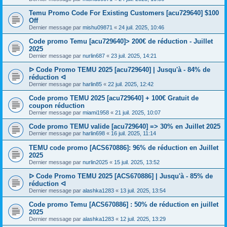
Temu Promo Code For Existing Customers [acu729640] $100
Off
Dernier message par
mishu09871
«
24 juil. 2025, 10:46
Code promo Temu [acu729640]> 200€ de réduction - Juillet
2025
Dernier message par
nurlin687
«
23 juil. 2025, 14:21
ᐅ Code Promo TEMU 2025 [acu729640] | Jusqu'à - 84% de
réduction ᐊ
Dernier message par
harlin85
«
22 juil. 2025, 12:42
Code promo TEMU 2025 [acu729640] + 100€ Gratuit de
coupon réduction
Dernier message par
miami1958
«
21 juil. 2025, 10:07
Code promo TEMU valide [acu729640] => 30% en Juillet 2025
Dernier message par
harlin698
«
16 juil. 2025, 11:14
TEMU code promo [ACS670886]: 96% de réduction en Juillet
2025
Dernier message par
nurlin2025
«
15 juil. 2025, 13:52
ᐅ Code Promo TEMU 2025 [ACS670886] | Jusqu'à - 85% de
réduction ᐊ
Dernier message par
alashka1283
«
13 juil. 2025, 13:54
Code promo Temu [ACS670886] : 50% de réduction en juillet
2025
Dernier message par
alashka1283
«
12 juil. 2025, 13:29