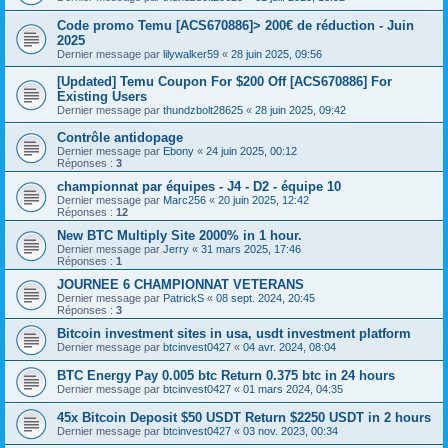
Code promo Temu [ACS670886]> 200€ de réduction - Juin
2025
Dernier message par
lilywalker59
«
28 juin 2025, 09:56
[Updated] Temu Coupon For $200 Off [ACS670886] For
Existing Users
Dernier message par
thundzbolt28625
«
28 juin 2025, 09:42
Contrôle antidopage
Dernier message par
Ebony
«
24 juin 2025, 00:12
Réponses :
3
championnat par équipes - J4 - D2 - équipe 10
Dernier message par
Marc256
«
20 juin 2025, 12:42
Réponses :
12
New BTC Multiply Site 2000% in 1 hour.
Dernier message par
Jerry
«
31 mars 2025, 17:46
Réponses :
1
JOURNEE 6 CHAMPIONNAT VETERANS
Dernier message par
PatrickS
«
08 sept. 2024, 20:45
Réponses :
3
Bitcoin investment sites in usa, usdt investment platform
Dernier message par
btcinvest0427
«
04 avr. 2024, 08:04
BTC Energy Pay 0.005 btc Return 0.375 btc in 24 hours
Dernier message par
btcinvest0427
«
01 mars 2024, 04:35
45x Bitcoin Deposit $50 USDT Return $2250 USDT in 2 hours
Dernier message par
btcinvest0427
«
03 nov. 2023, 00:34