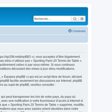
Rechercher
Recherche avancé
Connexion
ttps://sp20tt.net/phpBB3 »), vous acceptez d’être légalement
s et/ou n’utilisez pas « Sporting Paris 20 Tennis de Table ».
égulièrement celles-ci par vous-même. Si vous continuez
nditions découlant des mises à jour et/ou modifications.
 « Équipes phpBB ») qui est un script libre de forum, déclaré
l phpBB facilite seulement les discussions sur Internet. phpBB
 au sujet de phpBB, veuillez consulter :
qui peut transgresser les lois de votre pays, du pays où
vec une notification à votre fournisseur d’accès à Internet si
 que « Sporting Paris 20 Tennis de Table » supprime, modifie,
rmations que vous avez saisies soient stockées dans notre