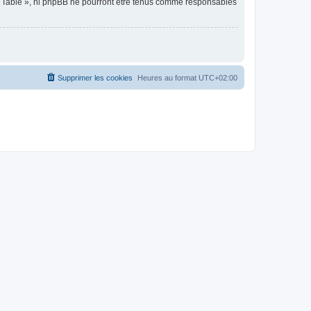
de Table », ni phpBB ne pourront être tenus comme responsables
Supprimer les cookies
Heures au format
UTC+02:00