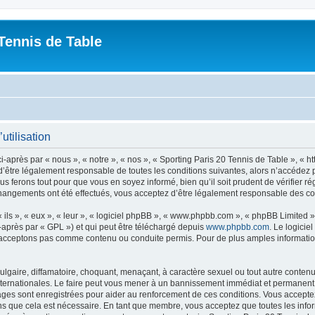
Tennis de Table
utilisation
-après par « nous », « notre », « nos », « Sporting Paris 20 Tennis de Table », « h
’être légalement responsable de toutes les conditions suivantes, alors n’accédez pa
s ferons tout pour que vous en soyez informé, bien qu’il soit prudent de vérifier r
 changements ont été effectués, vous acceptez d’être légalement responsable des co
ls », « eux », « leur », « logiciel phpBB », « www.phpbb.com », « phpBB Limited »,
-après par « GPL ») et qui peut être téléchargé depuis
www.phpbb.com
. Le logicie
acceptons pas comme contenu ou conduite permis. Pour de plus amples informations
lgaire, diffamatoire, choquant, menaçant, à caractère sexuel ou tout autre contenu 
nternationales. Le faire peut vous mener à un bannissement immédiat et permanent, a
ges sont enregistrées pour aider au renforcement de ces conditions. Vous acceptez
ns que cela est nécessaire. En tant que membre, vous acceptez que toutes les info