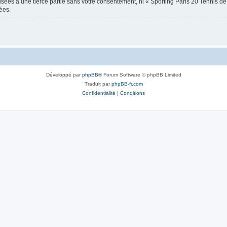
usées à une tierce partie sans votre consentement, ni « Sporting Paris 20 Tennis 
ées.
Développé par
phpBB
® Forum Software © phpBB Limited
Traduit par
phpBB-fr.com
Confidentialité
|
Conditions