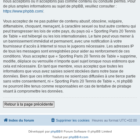
nous acceptons ou n’acceptons pas comme contenu ou conduite permis. Pour
de plus amples informations au sujet de phpBB, veuillez consulter :
https://www.phpbb.com/
.
Vous acceptez de ne pas publier de contenu abusif, obscène, vulgaire,
diffamatoire, choquant, menaçant, à caractère sexuel ou tout autre contenu qui
peut transgresser les lois de votre pays, du pays où « Sporting Paris 20 Tennis
de Table » est hébergé ou les lois internationales. Le faire peut vous mener à
un bannissement immédiat et permanent, avec une notification à votre
fournisseur d’accès à Internet si nous le jugeons nécessaire. Les adresses IP
de tous les messages sont enregistrées pour aider au renforcement de ces
conditions. Vous acceptez que « Sporting Paris 20 Tennis de Table » supprime,
modifie, déplace ou verrouille n’importe quel sujet lorsque nous estimons que
cela est nécessaire. En tant que membre, vous acceptez que toutes les
informations que vous avez saisies soient stockées dans notre base de
données. Bien que ces informations ne soient pas diffusées à une tierce partie
sans votre consentement, ni « Sporting Paris 20 Tennis de Table », ni phpBB
ne pourront être tenus comme responsables en cas de tentative de piratage
visant à compromettre les données.
Retour à la page précédente
Index du forum
Supprimer les cookies
Heures au format
UTC+02:00
Développé par
phpBB
® Forum Software © phpBB Limited
Traduit par
phpBB-fr.com