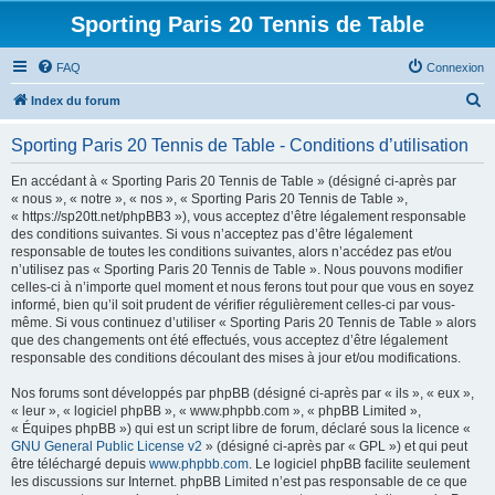
Sporting Paris 20 Tennis de Table
FAQ
Connexion
R
Index du forum
e
Sporting Paris 20 Tennis de Table - Conditions d’utilisation
c
h
En accédant à « Sporting Paris 20 Tennis de Table » (désigné ci-après par
« nous », « notre », « nos », « Sporting Paris 20 Tennis de Table »,
e
« https://sp20tt.net/phpBB3 »), vous acceptez d’être légalement responsable
r
des conditions suivantes. Si vous n’acceptez pas d’être légalement
responsable de toutes les conditions suivantes, alors n’accédez pas et/ou
c
n’utilisez pas « Sporting Paris 20 Tennis de Table ». Nous pouvons modifier
h
celles-ci à n’importe quel moment et nous ferons tout pour que vous en soyez
informé, bien qu’il soit prudent de vérifier régulièrement celles-ci par vous-
e
même. Si vous continuez d’utiliser « Sporting Paris 20 Tennis de Table » alors
r
que des changements ont été effectués, vous acceptez d’être légalement
responsable des conditions découlant des mises à jour et/ou modifications.
Nos forums sont développés par phpBB (désigné ci-après par « ils », « eux »,
« leur », « logiciel phpBB », « www.phpbb.com », « phpBB Limited »,
« Équipes phpBB ») qui est un script libre de forum, déclaré sous la licence «
GNU General Public License v2
» (désigné ci-après par « GPL ») et qui peut
être téléchargé depuis
www.phpbb.com
. Le logiciel phpBB facilite seulement
les discussions sur Internet. phpBB Limited n’est pas responsable de ce que