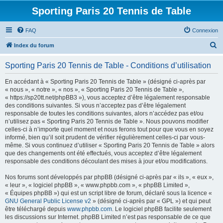
Sporting Paris 20 Tennis de Table
FAQ
Connexion
R
Index du forum
e
Sporting Paris 20 Tennis de Table - Conditions d’utilisation
c
h
En accédant à « Sporting Paris 20 Tennis de Table » (désigné ci-après par
« nous », « notre », « nos », « Sporting Paris 20 Tennis de Table »,
e
« https://sp20tt.net/phpBB3 »), vous acceptez d’être légalement responsable
r
des conditions suivantes. Si vous n’acceptez pas d’être légalement
responsable de toutes les conditions suivantes, alors n’accédez pas et/ou
c
n’utilisez pas « Sporting Paris 20 Tennis de Table ». Nous pouvons modifier
h
celles-ci à n’importe quel moment et nous ferons tout pour que vous en soyez
informé, bien qu’il soit prudent de vérifier régulièrement celles-ci par vous-
e
même. Si vous continuez d’utiliser « Sporting Paris 20 Tennis de Table » alors
r
que des changements ont été effectués, vous acceptez d’être légalement
responsable des conditions découlant des mises à jour et/ou modifications.
Nos forums sont développés par phpBB (désigné ci-après par « ils », « eux »,
« leur », « logiciel phpBB », « www.phpbb.com », « phpBB Limited »,
« Équipes phpBB ») qui est un script libre de forum, déclaré sous la licence «
GNU General Public License v2
» (désigné ci-après par « GPL ») et qui peut
être téléchargé depuis
www.phpbb.com
. Le logiciel phpBB facilite seulement
les discussions sur Internet. phpBB Limited n’est pas responsable de ce que