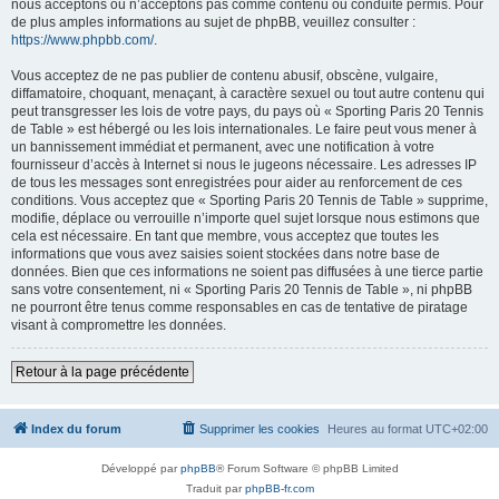
nous acceptons ou n’acceptons pas comme contenu ou conduite permis. Pour
de plus amples informations au sujet de phpBB, veuillez consulter :
https://www.phpbb.com/
.
Vous acceptez de ne pas publier de contenu abusif, obscène, vulgaire,
diffamatoire, choquant, menaçant, à caractère sexuel ou tout autre contenu qui
peut transgresser les lois de votre pays, du pays où « Sporting Paris 20 Tennis
de Table » est hébergé ou les lois internationales. Le faire peut vous mener à
un bannissement immédiat et permanent, avec une notification à votre
fournisseur d’accès à Internet si nous le jugeons nécessaire. Les adresses IP
de tous les messages sont enregistrées pour aider au renforcement de ces
conditions. Vous acceptez que « Sporting Paris 20 Tennis de Table » supprime,
modifie, déplace ou verrouille n’importe quel sujet lorsque nous estimons que
cela est nécessaire. En tant que membre, vous acceptez que toutes les
informations que vous avez saisies soient stockées dans notre base de
données. Bien que ces informations ne soient pas diffusées à une tierce partie
sans votre consentement, ni « Sporting Paris 20 Tennis de Table », ni phpBB
ne pourront être tenus comme responsables en cas de tentative de piratage
visant à compromettre les données.
Retour à la page précédente
Index du forum
Supprimer les cookies
Heures au format
UTC+02:00
Développé par
phpBB
® Forum Software © phpBB Limited
Traduit par
phpBB-fr.com