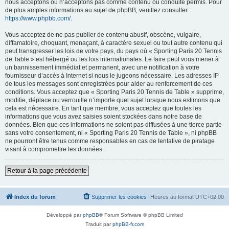
nous acceptons ou n’acceptons pas comme contenu ou conduite permis. Pour
de plus amples informations au sujet de phpBB, veuillez consulter :
https://www.phpbb.com/
.
Vous acceptez de ne pas publier de contenu abusif, obscène, vulgaire,
diffamatoire, choquant, menaçant, à caractère sexuel ou tout autre contenu qui
peut transgresser les lois de votre pays, du pays où « Sporting Paris 20 Tennis
de Table » est hébergé ou les lois internationales. Le faire peut vous mener à
un bannissement immédiat et permanent, avec une notification à votre
fournisseur d’accès à Internet si nous le jugeons nécessaire. Les adresses IP
de tous les messages sont enregistrées pour aider au renforcement de ces
conditions. Vous acceptez que « Sporting Paris 20 Tennis de Table » supprime,
modifie, déplace ou verrouille n’importe quel sujet lorsque nous estimons que
cela est nécessaire. En tant que membre, vous acceptez que toutes les
informations que vous avez saisies soient stockées dans notre base de
données. Bien que ces informations ne soient pas diffusées à une tierce partie
sans votre consentement, ni « Sporting Paris 20 Tennis de Table », ni phpBB
ne pourront être tenus comme responsables en cas de tentative de piratage
visant à compromettre les données.
Retour à la page précédente
Index du forum
Supprimer les cookies
Heures au format
UTC+02:00
Développé par
phpBB
® Forum Software © phpBB Limited
Traduit par
phpBB-fr.com