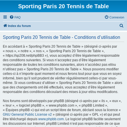
Sporting Paris 20 Tennis de Table
FAQ
Connexion
R
Index du forum
e
Sporting Paris 20 Tennis de Table - Conditions d’utilisation
c
h
En accédant à « Sporting Paris 20 Tennis de Table » (désigné ci-après par
« nous », « notre », « nos », « Sporting Paris 20 Tennis de Table »,
e
« https://sp20tt.net/phpBB3 »), vous acceptez d’être légalement responsable
r
des conditions suivantes. Si vous n’acceptez pas d’être légalement
responsable de toutes les conditions suivantes, alors n’accédez pas et/ou
c
n’utilisez pas « Sporting Paris 20 Tennis de Table ». Nous pouvons modifier
h
celles-ci à n’importe quel moment et nous ferons tout pour que vous en soyez
informé, bien qu’il soit prudent de vérifier régulièrement celles-ci par vous-
e
même. Si vous continuez d’utiliser « Sporting Paris 20 Tennis de Table » alors
r
que des changements ont été effectués, vous acceptez d’être légalement
responsable des conditions découlant des mises à jour et/ou modifications.
Nos forums sont développés par phpBB (désigné ci-après par « ils », « eux »,
« leur », « logiciel phpBB », « www.phpbb.com », « phpBB Limited »,
« Équipes phpBB ») qui est un script libre de forum, déclaré sous la licence «
GNU General Public License v2
» (désigné ci-après par « GPL ») et qui peut
être téléchargé depuis
www.phpbb.com
. Le logiciel phpBB facilite seulement
les discussions sur Internet. phpBB Limited n’est pas responsable de ce que