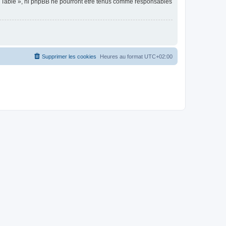
de Table », ni phpBB ne pourront être tenus comme responsables
Supprimer les cookies
Heures au format
UTC+02:00