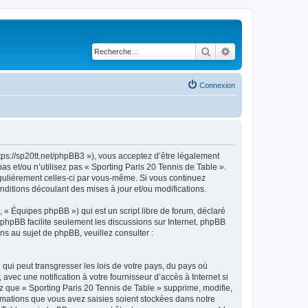
Rechercher
Recherche avancé
Connexion
ttps://sp20tt.net/phpBB3 »), vous acceptez d’être légalement
s et/ou n’utilisez pas « Sporting Paris 20 Tennis de Table ».
égulièrement celles-ci par vous-même. Si vous continuez
nditions découlant des mises à jour et/ou modifications.
 « Équipes phpBB ») qui est un script libre de forum, déclaré
l phpBB facilite seulement les discussions sur Internet. phpBB
 au sujet de phpBB, veuillez consulter :
qui peut transgresser les lois de votre pays, du pays où
vec une notification à votre fournisseur d’accès à Internet si
 que « Sporting Paris 20 Tennis de Table » supprime, modifie,
rmations que vous avez saisies soient stockées dans notre