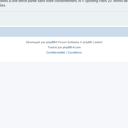
usées à une tierce partie sans votre consentement, ni « Sporting Paris 20 Tennis 
ées.
Développé par
phpBB
® Forum Software © phpBB Limited
Traduit par
phpBB-fr.com
Confidentialité
|
Conditions