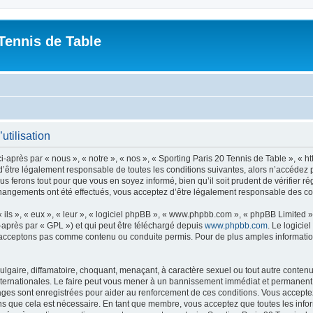
Tennis de Table
utilisation
-après par « nous », « notre », « nos », « Sporting Paris 20 Tennis de Table », « h
’être légalement responsable de toutes les conditions suivantes, alors n’accédez pa
s ferons tout pour que vous en soyez informé, bien qu’il soit prudent de vérifier r
 changements ont été effectués, vous acceptez d’être légalement responsable des co
ls », « eux », « leur », « logiciel phpBB », « www.phpbb.com », « phpBB Limited »,
-après par « GPL ») et qui peut être téléchargé depuis
www.phpbb.com
. Le logicie
acceptons pas comme contenu ou conduite permis. Pour de plus amples informations
lgaire, diffamatoire, choquant, menaçant, à caractère sexuel ou tout autre contenu 
nternationales. Le faire peut vous mener à un bannissement immédiat et permanent, a
ges sont enregistrées pour aider au renforcement de ces conditions. Vous acceptez
ns que cela est nécessaire. En tant que membre, vous acceptez que toutes les info