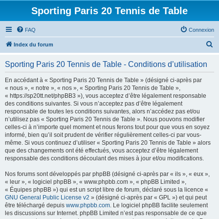
Sporting Paris 20 Tennis de Table
FAQ
Connexion
R
Index du forum
e
Sporting Paris 20 Tennis de Table - Conditions d’utilisation
c
h
En accédant à « Sporting Paris 20 Tennis de Table » (désigné ci-après par
« nous », « notre », « nos », « Sporting Paris 20 Tennis de Table »,
e
« https://sp20tt.net/phpBB3 »), vous acceptez d’être légalement responsable
r
des conditions suivantes. Si vous n’acceptez pas d’être légalement
responsable de toutes les conditions suivantes, alors n’accédez pas et/ou
c
n’utilisez pas « Sporting Paris 20 Tennis de Table ». Nous pouvons modifier
h
celles-ci à n’importe quel moment et nous ferons tout pour que vous en soyez
informé, bien qu’il soit prudent de vérifier régulièrement celles-ci par vous-
e
même. Si vous continuez d’utiliser « Sporting Paris 20 Tennis de Table » alors
r
que des changements ont été effectués, vous acceptez d’être légalement
responsable des conditions découlant des mises à jour et/ou modifications.
Nos forums sont développés par phpBB (désigné ci-après par « ils », « eux »,
« leur », « logiciel phpBB », « www.phpbb.com », « phpBB Limited »,
« Équipes phpBB ») qui est un script libre de forum, déclaré sous la licence «
GNU General Public License v2
» (désigné ci-après par « GPL ») et qui peut
être téléchargé depuis
www.phpbb.com
. Le logiciel phpBB facilite seulement
les discussions sur Internet. phpBB Limited n’est pas responsable de ce que