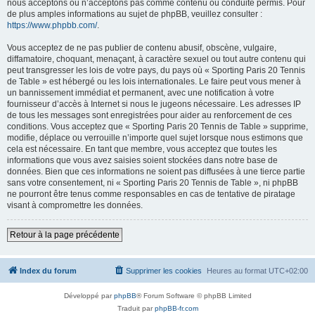
nous acceptons ou n’acceptons pas comme contenu ou conduite permis. Pour
de plus amples informations au sujet de phpBB, veuillez consulter :
https://www.phpbb.com/
.
Vous acceptez de ne pas publier de contenu abusif, obscène, vulgaire,
diffamatoire, choquant, menaçant, à caractère sexuel ou tout autre contenu qui
peut transgresser les lois de votre pays, du pays où « Sporting Paris 20 Tennis
de Table » est hébergé ou les lois internationales. Le faire peut vous mener à
un bannissement immédiat et permanent, avec une notification à votre
fournisseur d’accès à Internet si nous le jugeons nécessaire. Les adresses IP
de tous les messages sont enregistrées pour aider au renforcement de ces
conditions. Vous acceptez que « Sporting Paris 20 Tennis de Table » supprime,
modifie, déplace ou verrouille n’importe quel sujet lorsque nous estimons que
cela est nécessaire. En tant que membre, vous acceptez que toutes les
informations que vous avez saisies soient stockées dans notre base de
données. Bien que ces informations ne soient pas diffusées à une tierce partie
sans votre consentement, ni « Sporting Paris 20 Tennis de Table », ni phpBB
ne pourront être tenus comme responsables en cas de tentative de piratage
visant à compromettre les données.
Retour à la page précédente
Index du forum
Supprimer les cookies
Heures au format
UTC+02:00
Développé par
phpBB
® Forum Software © phpBB Limited
Traduit par
phpBB-fr.com