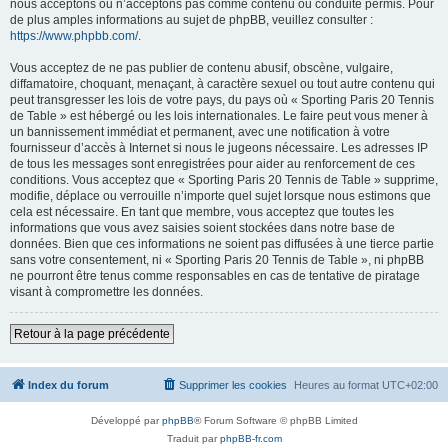
nous acceptons ou n’acceptons pas comme contenu ou conduite permis. Pour
de plus amples informations au sujet de phpBB, veuillez consulter :
https://www.phpbb.com/
.
Vous acceptez de ne pas publier de contenu abusif, obscène, vulgaire,
diffamatoire, choquant, menaçant, à caractère sexuel ou tout autre contenu qui
peut transgresser les lois de votre pays, du pays où « Sporting Paris 20 Tennis
de Table » est hébergé ou les lois internationales. Le faire peut vous mener à
un bannissement immédiat et permanent, avec une notification à votre
fournisseur d’accès à Internet si nous le jugeons nécessaire. Les adresses IP
de tous les messages sont enregistrées pour aider au renforcement de ces
conditions. Vous acceptez que « Sporting Paris 20 Tennis de Table » supprime,
modifie, déplace ou verrouille n’importe quel sujet lorsque nous estimons que
cela est nécessaire. En tant que membre, vous acceptez que toutes les
informations que vous avez saisies soient stockées dans notre base de
données. Bien que ces informations ne soient pas diffusées à une tierce partie
sans votre consentement, ni « Sporting Paris 20 Tennis de Table », ni phpBB
ne pourront être tenus comme responsables en cas de tentative de piratage
visant à compromettre les données.
Retour à la page précédente
Index du forum
Supprimer les cookies
Heures au format
UTC+02:00
Développé par
phpBB
® Forum Software © phpBB Limited
Traduit par
phpBB-fr.com