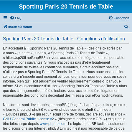
Sporting Paris 20 Tennis de Table
FAQ
Connexion
R
Index du forum
e
Sporting Paris 20 Tennis de Table - Conditions d’utilisation
c
h
En accédant à « Sporting Paris 20 Tennis de Table » (désigné ci-après par
« nous », « notre », « nos », « Sporting Paris 20 Tennis de Table »,
e
« https://sp20tt.net/phpBB3 »), vous acceptez d’être légalement responsable
r
des conditions suivantes. Si vous n’acceptez pas d’être légalement
responsable de toutes les conditions suivantes, alors n’accédez pas et/ou
c
n’utilisez pas « Sporting Paris 20 Tennis de Table ». Nous pouvons modifier
h
celles-ci à n’importe quel moment et nous ferons tout pour que vous en soyez
informé, bien qu’il soit prudent de vérifier régulièrement celles-ci par vous-
e
même. Si vous continuez d’utiliser « Sporting Paris 20 Tennis de Table » alors
r
que des changements ont été effectués, vous acceptez d’être légalement
responsable des conditions découlant des mises à jour et/ou modifications.
Nos forums sont développés par phpBB (désigné ci-après par « ils », « eux »,
« leur », « logiciel phpBB », « www.phpbb.com », « phpBB Limited »,
« Équipes phpBB ») qui est un script libre de forum, déclaré sous la licence «
GNU General Public License v2
» (désigné ci-après par « GPL ») et qui peut
être téléchargé depuis
www.phpbb.com
. Le logiciel phpBB facilite seulement
les discussions sur Internet. phpBB Limited n’est pas responsable de ce que