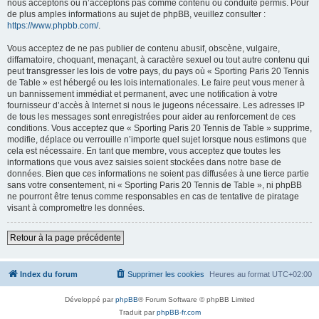
nous acceptons ou n’acceptons pas comme contenu ou conduite permis. Pour
de plus amples informations au sujet de phpBB, veuillez consulter :
https://www.phpbb.com/
.
Vous acceptez de ne pas publier de contenu abusif, obscène, vulgaire,
diffamatoire, choquant, menaçant, à caractère sexuel ou tout autre contenu qui
peut transgresser les lois de votre pays, du pays où « Sporting Paris 20 Tennis
de Table » est hébergé ou les lois internationales. Le faire peut vous mener à
un bannissement immédiat et permanent, avec une notification à votre
fournisseur d’accès à Internet si nous le jugeons nécessaire. Les adresses IP
de tous les messages sont enregistrées pour aider au renforcement de ces
conditions. Vous acceptez que « Sporting Paris 20 Tennis de Table » supprime,
modifie, déplace ou verrouille n’importe quel sujet lorsque nous estimons que
cela est nécessaire. En tant que membre, vous acceptez que toutes les
informations que vous avez saisies soient stockées dans notre base de
données. Bien que ces informations ne soient pas diffusées à une tierce partie
sans votre consentement, ni « Sporting Paris 20 Tennis de Table », ni phpBB
ne pourront être tenus comme responsables en cas de tentative de piratage
visant à compromettre les données.
Retour à la page précédente
Index du forum
Supprimer les cookies
Heures au format
UTC+02:00
Développé par
phpBB
® Forum Software © phpBB Limited
Traduit par
phpBB-fr.com