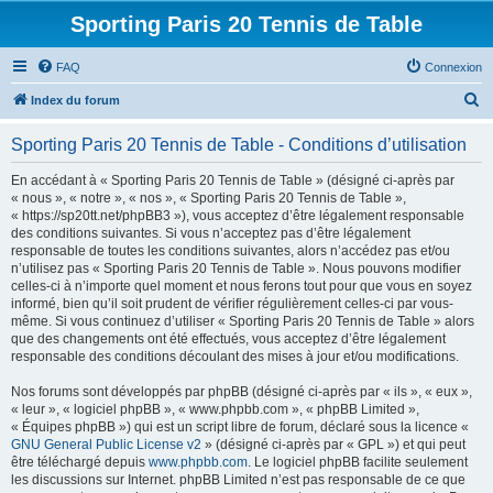
Sporting Paris 20 Tennis de Table
FAQ
Connexion
R
Index du forum
e
Sporting Paris 20 Tennis de Table - Conditions d’utilisation
c
h
En accédant à « Sporting Paris 20 Tennis de Table » (désigné ci-après par
« nous », « notre », « nos », « Sporting Paris 20 Tennis de Table »,
e
« https://sp20tt.net/phpBB3 »), vous acceptez d’être légalement responsable
r
des conditions suivantes. Si vous n’acceptez pas d’être légalement
responsable de toutes les conditions suivantes, alors n’accédez pas et/ou
c
n’utilisez pas « Sporting Paris 20 Tennis de Table ». Nous pouvons modifier
h
celles-ci à n’importe quel moment et nous ferons tout pour que vous en soyez
informé, bien qu’il soit prudent de vérifier régulièrement celles-ci par vous-
e
même. Si vous continuez d’utiliser « Sporting Paris 20 Tennis de Table » alors
r
que des changements ont été effectués, vous acceptez d’être légalement
responsable des conditions découlant des mises à jour et/ou modifications.
Nos forums sont développés par phpBB (désigné ci-après par « ils », « eux »,
« leur », « logiciel phpBB », « www.phpbb.com », « phpBB Limited »,
« Équipes phpBB ») qui est un script libre de forum, déclaré sous la licence «
GNU General Public License v2
» (désigné ci-après par « GPL ») et qui peut
être téléchargé depuis
www.phpbb.com
. Le logiciel phpBB facilite seulement
les discussions sur Internet. phpBB Limited n’est pas responsable de ce que