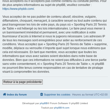
nous acceptons ou n’acceptons pas comme contenu ou conduite permis. Pour
de plus amples informations au sujet de phpBB, veuillez consulter :
https://www.phpbb.com/
.
Vous acceptez de ne pas publier de contenu abusif, obscène, vulgaire,
diffamatoire, choquant, menaçant, à caractère sexuel ou tout autre contenu qui
peut transgresser les lois de votre pays, du pays où « Sporting Paris 20 Tennis
de Table » est hébergé ou les lois internationales. Le faire peut vous mener à
un bannissement immédiat et permanent, avec une notification à votre
fournisseur d’accès à Internet si nous le jugeons nécessaire. Les adresses IP
de tous les messages sont enregistrées pour aider au renforcement de ces
conditions. Vous acceptez que « Sporting Paris 20 Tennis de Table » supprime,
modifie, déplace ou verrouille n’importe quel sujet lorsque nous estimons que
cela est nécessaire. En tant que membre, vous acceptez que toutes les
informations que vous avez saisies soient stockées dans notre base de
données. Bien que ces informations ne soient pas diffusées à une tierce partie
sans votre consentement, ni « Sporting Paris 20 Tennis de Table », ni phpBB
ne pourront être tenus comme responsables en cas de tentative de piratage
visant à compromettre les données.
Retour à la page précédente
Index du forum
Supprimer les cookies
Heures au format
UTC+02:00
Développé par
phpBB
® Forum Software © phpBB Limited
Traduit par
phpBB-fr.com