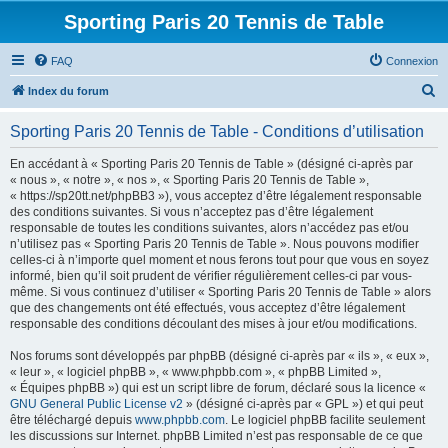
Sporting Paris 20 Tennis de Table
FAQ
Connexion
R
Index du forum
e
Sporting Paris 20 Tennis de Table - Conditions d’utilisation
c
h
En accédant à « Sporting Paris 20 Tennis de Table » (désigné ci-après par
« nous », « notre », « nos », « Sporting Paris 20 Tennis de Table »,
e
« https://sp20tt.net/phpBB3 »), vous acceptez d’être légalement responsable
r
des conditions suivantes. Si vous n’acceptez pas d’être légalement
responsable de toutes les conditions suivantes, alors n’accédez pas et/ou
c
n’utilisez pas « Sporting Paris 20 Tennis de Table ». Nous pouvons modifier
h
celles-ci à n’importe quel moment et nous ferons tout pour que vous en soyez
informé, bien qu’il soit prudent de vérifier régulièrement celles-ci par vous-
e
même. Si vous continuez d’utiliser « Sporting Paris 20 Tennis de Table » alors
r
que des changements ont été effectués, vous acceptez d’être légalement
responsable des conditions découlant des mises à jour et/ou modifications.
Nos forums sont développés par phpBB (désigné ci-après par « ils », « eux »,
« leur », « logiciel phpBB », « www.phpbb.com », « phpBB Limited »,
« Équipes phpBB ») qui est un script libre de forum, déclaré sous la licence «
GNU General Public License v2
» (désigné ci-après par « GPL ») et qui peut
être téléchargé depuis
www.phpbb.com
. Le logiciel phpBB facilite seulement
les discussions sur Internet. phpBB Limited n’est pas responsable de ce que