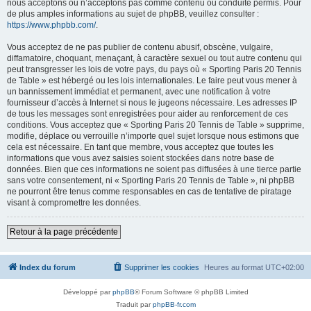
nous acceptons ou n’acceptons pas comme contenu ou conduite permis. Pour
de plus amples informations au sujet de phpBB, veuillez consulter :
https://www.phpbb.com/
.
Vous acceptez de ne pas publier de contenu abusif, obscène, vulgaire,
diffamatoire, choquant, menaçant, à caractère sexuel ou tout autre contenu qui
peut transgresser les lois de votre pays, du pays où « Sporting Paris 20 Tennis
de Table » est hébergé ou les lois internationales. Le faire peut vous mener à
un bannissement immédiat et permanent, avec une notification à votre
fournisseur d’accès à Internet si nous le jugeons nécessaire. Les adresses IP
de tous les messages sont enregistrées pour aider au renforcement de ces
conditions. Vous acceptez que « Sporting Paris 20 Tennis de Table » supprime,
modifie, déplace ou verrouille n’importe quel sujet lorsque nous estimons que
cela est nécessaire. En tant que membre, vous acceptez que toutes les
informations que vous avez saisies soient stockées dans notre base de
données. Bien que ces informations ne soient pas diffusées à une tierce partie
sans votre consentement, ni « Sporting Paris 20 Tennis de Table », ni phpBB
ne pourront être tenus comme responsables en cas de tentative de piratage
visant à compromettre les données.
Retour à la page précédente
Index du forum
Supprimer les cookies
Heures au format
UTC+02:00
Développé par
phpBB
® Forum Software © phpBB Limited
Traduit par
phpBB-fr.com