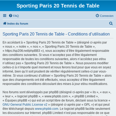
Sporting Paris 20 Tennis de Table
FAQ
Connexion
R
Index du forum
e
Sporting Paris 20 Tennis de Table - Conditions d’utilisation
c
h
En accédant à « Sporting Paris 20 Tennis de Table » (désigné ci-après par
« nous », « notre », « nos », « Sporting Paris 20 Tennis de Table »,
e
« https://sp20tt.net/phpBB3 »), vous acceptez d’être légalement responsable
r
des conditions suivantes. Si vous n’acceptez pas d’être légalement
responsable de toutes les conditions suivantes, alors n’accédez pas et/ou
c
n’utilisez pas « Sporting Paris 20 Tennis de Table ». Nous pouvons modifier
h
celles-ci à n’importe quel moment et nous ferons tout pour que vous en soyez
informé, bien qu’il soit prudent de vérifier régulièrement celles-ci par vous-
e
même. Si vous continuez d’utiliser « Sporting Paris 20 Tennis de Table » alors
r
que des changements ont été effectués, vous acceptez d’être légalement
responsable des conditions découlant des mises à jour et/ou modifications.
Nos forums sont développés par phpBB (désigné ci-après par « ils », « eux »,
« leur », « logiciel phpBB », « www.phpbb.com », « phpBB Limited »,
« Équipes phpBB ») qui est un script libre de forum, déclaré sous la licence «
GNU General Public License v2
» (désigné ci-après par « GPL ») et qui peut
être téléchargé depuis
www.phpbb.com
. Le logiciel phpBB facilite seulement
les discussions sur Internet. phpBB Limited n’est pas responsable de ce que