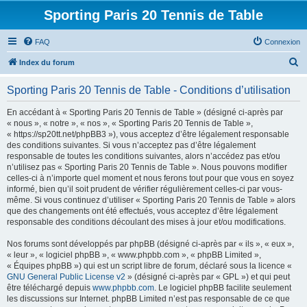
Sporting Paris 20 Tennis de Table
FAQ
Connexion
R
Index du forum
e
Sporting Paris 20 Tennis de Table - Conditions d’utilisation
c
h
En accédant à « Sporting Paris 20 Tennis de Table » (désigné ci-après par
« nous », « notre », « nos », « Sporting Paris 20 Tennis de Table »,
e
« https://sp20tt.net/phpBB3 »), vous acceptez d’être légalement responsable
r
des conditions suivantes. Si vous n’acceptez pas d’être légalement
responsable de toutes les conditions suivantes, alors n’accédez pas et/ou
c
n’utilisez pas « Sporting Paris 20 Tennis de Table ». Nous pouvons modifier
h
celles-ci à n’importe quel moment et nous ferons tout pour que vous en soyez
informé, bien qu’il soit prudent de vérifier régulièrement celles-ci par vous-
e
même. Si vous continuez d’utiliser « Sporting Paris 20 Tennis de Table » alors
r
que des changements ont été effectués, vous acceptez d’être légalement
responsable des conditions découlant des mises à jour et/ou modifications.
Nos forums sont développés par phpBB (désigné ci-après par « ils », « eux »,
« leur », « logiciel phpBB », « www.phpbb.com », « phpBB Limited »,
« Équipes phpBB ») qui est un script libre de forum, déclaré sous la licence «
GNU General Public License v2
» (désigné ci-après par « GPL ») et qui peut
être téléchargé depuis
www.phpbb.com
. Le logiciel phpBB facilite seulement
les discussions sur Internet. phpBB Limited n’est pas responsable de ce que