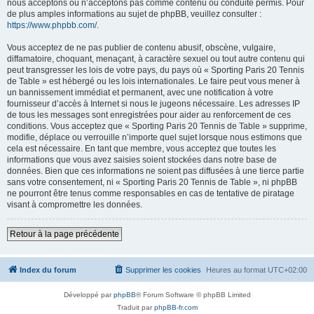
nous acceptons ou n’acceptons pas comme contenu ou conduite permis. Pour
de plus amples informations au sujet de phpBB, veuillez consulter :
https://www.phpbb.com/
.
Vous acceptez de ne pas publier de contenu abusif, obscène, vulgaire,
diffamatoire, choquant, menaçant, à caractère sexuel ou tout autre contenu qui
peut transgresser les lois de votre pays, du pays où « Sporting Paris 20 Tennis
de Table » est hébergé ou les lois internationales. Le faire peut vous mener à
un bannissement immédiat et permanent, avec une notification à votre
fournisseur d’accès à Internet si nous le jugeons nécessaire. Les adresses IP
de tous les messages sont enregistrées pour aider au renforcement de ces
conditions. Vous acceptez que « Sporting Paris 20 Tennis de Table » supprime,
modifie, déplace ou verrouille n’importe quel sujet lorsque nous estimons que
cela est nécessaire. En tant que membre, vous acceptez que toutes les
informations que vous avez saisies soient stockées dans notre base de
données. Bien que ces informations ne soient pas diffusées à une tierce partie
sans votre consentement, ni « Sporting Paris 20 Tennis de Table », ni phpBB
ne pourront être tenus comme responsables en cas de tentative de piratage
visant à compromettre les données.
Retour à la page précédente
Index du forum
Supprimer les cookies
Heures au format
UTC+02:00
Développé par
phpBB
® Forum Software © phpBB Limited
Traduit par
phpBB-fr.com