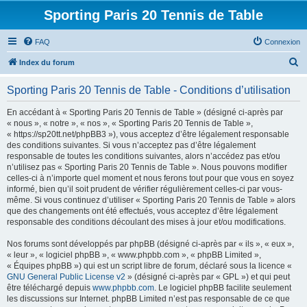
Sporting Paris 20 Tennis de Table
FAQ
Connexion
R
Index du forum
e
Sporting Paris 20 Tennis de Table - Conditions d’utilisation
c
h
En accédant à « Sporting Paris 20 Tennis de Table » (désigné ci-après par
« nous », « notre », « nos », « Sporting Paris 20 Tennis de Table »,
e
« https://sp20tt.net/phpBB3 »), vous acceptez d’être légalement responsable
r
des conditions suivantes. Si vous n’acceptez pas d’être légalement
responsable de toutes les conditions suivantes, alors n’accédez pas et/ou
c
n’utilisez pas « Sporting Paris 20 Tennis de Table ». Nous pouvons modifier
h
celles-ci à n’importe quel moment et nous ferons tout pour que vous en soyez
informé, bien qu’il soit prudent de vérifier régulièrement celles-ci par vous-
e
même. Si vous continuez d’utiliser « Sporting Paris 20 Tennis de Table » alors
r
que des changements ont été effectués, vous acceptez d’être légalement
responsable des conditions découlant des mises à jour et/ou modifications.
Nos forums sont développés par phpBB (désigné ci-après par « ils », « eux »,
« leur », « logiciel phpBB », « www.phpbb.com », « phpBB Limited »,
« Équipes phpBB ») qui est un script libre de forum, déclaré sous la licence «
GNU General Public License v2
» (désigné ci-après par « GPL ») et qui peut
être téléchargé depuis
www.phpbb.com
. Le logiciel phpBB facilite seulement
les discussions sur Internet. phpBB Limited n’est pas responsable de ce que