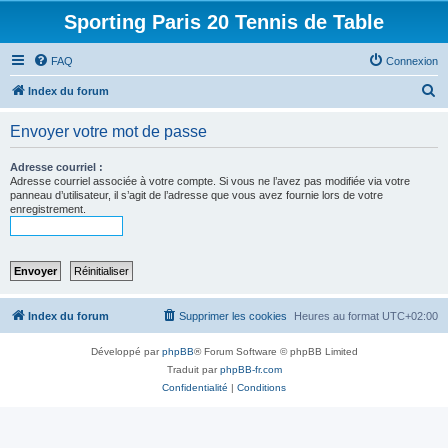
Sporting Paris 20 Tennis de Table
FAQ
Connexion
R
Index du forum
e
Envoyer votre mot de passe
c
h
Adresse courriel :
Adresse courriel associée à votre compte. Si vous ne l’avez pas modifiée via votre
e
panneau d’utilisateur, il s’agit de l’adresse que vous avez fournie lors de votre
enregistrement.
r
c
h
e
r
Index du forum
Supprimer les cookies
Heures au format
UTC+02:00
Développé par
phpBB
® Forum Software © phpBB Limited
Traduit par
phpBB-fr.com
Confidentialité
|
Conditions