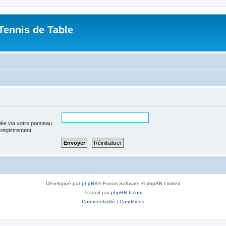
Tennis de Table
iée via votre panneau
enregistrement.
Développé par
phpBB
® Forum Software © phpBB Limited
Traduit par
phpBB-fr.com
Confidentialité
|
Conditions