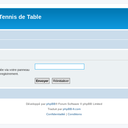
Tennis de Table
iée via votre panneau
enregistrement.
Développé par
phpBB
® Forum Software © phpBB Limited
Traduit par
phpBB-fr.com
Confidentialité
|
Conditions